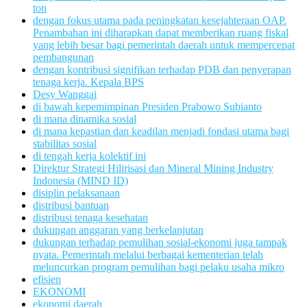
ton
dengan fokus utama pada peningkatan kesejahteraan OAP.
Penambahan ini diharapkan dapat memberikan ruang fiskal
yang lebih besar bagi pemerintah daerah untuk mempercepat
pembangunan
dengan kontribusi signifikan terhadap PDB dan penyerapan
tenaga kerja. Kepala BPS
Desy Wanggai
di bawah kepemimpinan Presiden Prabowo Subianto
di mana dinamika sosial
di mana kepastian dan keadilan menjadi fondasi utama bagi
stabilitas sosial
di tengah kerja kolektif ini
Direktur Strategi Hilirisasi dan Mineral Mining Industry
Indonesia (MIND ID)
disiplin pelaksanaan
distribusi bantuan
distribusi tenaga kesehatan
dukungan anggaran yang berkelanjutan
dukungan terhadap pemulihan sosial-ekonomi juga tampak
nyata. Pemerintah melalui berbagai kementerian telah
meluncurkan program pemulihan bagi pelaku usaha mikro
efisien
EKONOMI
ekonomi daerah