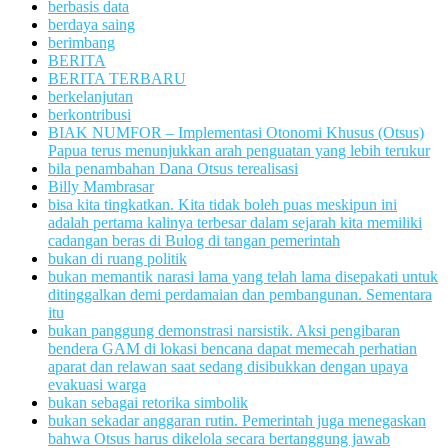
berbasis data
berdaya saing
berimbang
BERITA
BERITA TERBARU
berkelanjutan
berkontribusi
BIAK NUMFOR – Implementasi Otonomi Khusus (Otsus)
Papua terus menunjukkan arah penguatan yang lebih terukur
bila penambahan Dana Otsus terealisasi
Billy Mambrasar
bisa kita tingkatkan. Kita tidak boleh puas meskipun ini
adalah pertama kalinya terbesar dalam sejarah kita memiliki
cadangan beras di Bulog di tangan pemerintah
bukan di ruang politik
bukan memantik narasi lama yang telah lama disepakati untuk
ditinggalkan demi perdamaian dan pembangunan. Sementara
itu
bukan panggung demonstrasi narsistik. Aksi pengibaran
bendera GAM di lokasi bencana dapat memecah perhatian
aparat dan relawan saat sedang disibukkan dengan upaya
evakuasi warga
bukan sebagai retorika simbolik
bukan sekadar anggaran rutin. Pemerintah juga menegaskan
bahwa Otsus harus dikelola secara bertanggung jawab