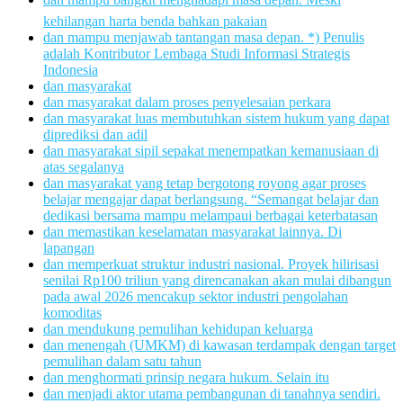
kehilangan harta benda bahkan pakaian
dan mampu menjawab tantangan masa depan. *) Penulis
adalah Kontributor Lembaga Studi Informasi Strategis
Indonesia
dan masyarakat
dan masyarakat dalam proses penyelesaian perkara
dan masyarakat luas membutuhkan sistem hukum yang dapat
diprediksi dan adil
dan masyarakat sipil sepakat menempatkan kemanusiaan di
atas segalanya
dan masyarakat yang tetap bergotong royong agar proses
belajar mengajar dapat berlangsung. “Semangat belajar dan
dedikasi bersama mampu melampaui berbagai keterbatasan
dan memastikan keselamatan masyarakat lainnya. Di
lapangan
dan memperkuat struktur industri nasional. Proyek hilirisasi
senilai Rp100 triliun yang direncanakan akan mulai dibangun
pada awal 2026 mencakup sektor industri pengolahan
komoditas
dan mendukung pemulihan kehidupan keluarga
dan menengah (UMKM) di kawasan terdampak dengan target
pemulihan dalam satu tahun
dan menghormati prinsip negara hukum. Selain itu
dan menjadi aktor utama pembangunan di tanahnya sendiri.