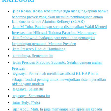
 jelas Rosan. Rosan sebelumnya juga mengungkapkan bahwa
beberapa proyek yang akan memulai pembangunan antara
lain Smelter Grade Alumina Refinery (SGAR)
 kata M Toha. Pandangan serupa disampaikan Wakil Menteri
Investasi dan Hilirisasi Todotua Pasaribu. Menurutnya
 kata Prabowo di hadapan para petani dan pemangku
kepentingan pertanian. Menurut Presiden
 kata Prasetyo Hadi di Hambalang
 tambahnya. Sementara itu
 tegas Presiden Prabowo Subianto. Sejalan dengan arahan
Presiden
 tegasnya. Pemerintah menilai sosialisasi KUHAP baru
sebagai fondasi penting untuk mewujudkan sistem peradilan
pidana yang modern
 tegasnya. Selain itu
 tegasnya. Sementara itu
 tutur Tedy. (*/rls)
 ujar Abdul Muti. Ia juga menyampaikan apresiasi kepada