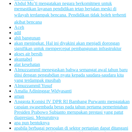
Abdul Mu’ti mengatakan negara berkomitmen untuk
memastikan layanan pendidikan tetap berjalan meski di
wilayah terdampak bencana. Pendidikan tidak boleh terhenti
akibat bencana
Aceh
adil
ahli bangunan
akan meningkat. Hal ini diyakini akan menjadi dorongan
signifikan untuk mempercepat pembangunan infrastruktur
akses air bersih
akuntabel
alat kesehatan
Almuzzammil menegaskan bahwa semangat awal tahun baru
diisi dengan pengabdian nyata kepada saudara-saudara kita
yang terdampak musibah
Almuzzammil Yusuf
Amalia Adininggar Widyasanti
aman
Anggota Komisi IV DPR RI Bambang Purwanto mengatakan
capaian swasembada beras pada tahun pertama pemerintahan
Presiden Prabowo Subianto merupakan prestasi yang patut
diapresiasi. Menurutnya
apa pun bentuknya
apabila berbagai persoalan di sektor pertanian dapat ditangani