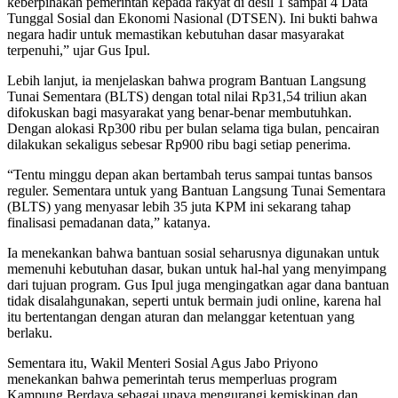
keberpihakan pemerintah kepada rakyat di desil 1 sampai 4 Data
Tunggal Sosial dan Ekonomi Nasional (DTSEN). Ini bukti bahwa
negara hadir untuk memastikan kebutuhan dasar masyarakat
terpenuhi,” ujar Gus Ipul.
Lebih lanjut, ia menjelaskan bahwa program Bantuan Langsung
Tunai Sementara (BLTS) dengan total nilai Rp31,54 triliun akan
difokuskan bagi masyarakat yang benar-benar membutuhkan.
Dengan alokasi Rp300 ribu per bulan selama tiga bulan, pencairan
dilakukan sekaligus sebesar Rp900 ribu bagi setiap penerima.
“Tentu minggu depan akan bertambah terus sampai tuntas bansos
reguler. Sementara untuk yang Bantuan Langsung Tunai Sementara
(BLTS) yang menyasar lebih 35 juta KPM ini sekarang tahap
finalisasi pemadanan data,” katanya.
Ia menekankan bahwa bantuan sosial seharusnya digunakan untuk
memenuhi kebutuhan dasar, bukan untuk hal-hal yang menyimpang
dari tujuan program. Gus Ipul juga mengingatkan agar dana bantuan
tidak disalahgunakan, seperti untuk bermain judi online, karena hal
itu bertentangan dengan aturan dan melanggar ketentuan yang
berlaku.
Sementara itu, Wakil Menteri Sosial Agus Jabo Priyono
menekankan bahwa pemerintah terus memperluas program
Kampung Berdaya sebagai upaya mengurangi kemiskinan dan