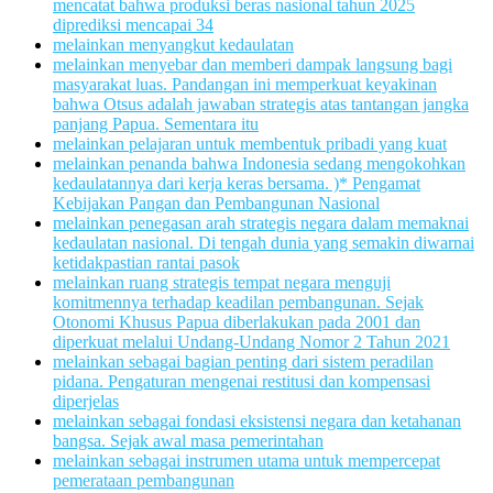
mencatat bahwa produksi beras nasional tahun 2025
diprediksi mencapai 34
melainkan menyangkut kedaulatan
melainkan menyebar dan memberi dampak langsung bagi
masyarakat luas. Pandangan ini memperkuat keyakinan
bahwa Otsus adalah jawaban strategis atas tantangan jangka
panjang Papua. Sementara itu
melainkan pelajaran untuk membentuk pribadi yang kuat
melainkan penanda bahwa Indonesia sedang mengokohkan
kedaulatannya dari kerja keras bersama. )* Pengamat
Kebijakan Pangan dan Pembangunan Nasional
melainkan penegasan arah strategis negara dalam memaknai
kedaulatan nasional. Di tengah dunia yang semakin diwarnai
ketidakpastian rantai pasok
melainkan ruang strategis tempat negara menguji
komitmennya terhadap keadilan pembangunan. Sejak
Otonomi Khusus Papua diberlakukan pada 2001 dan
diperkuat melalui Undang-Undang Nomor 2 Tahun 2021
melainkan sebagai bagian penting dari sistem peradilan
pidana. Pengaturan mengenai restitusi dan kompensasi
diperjelas
melainkan sebagai fondasi eksistensi negara dan ketahanan
bangsa. Sejak awal masa pemerintahan
melainkan sebagai instrumen utama untuk mempercepat
pemerataan pembangunan