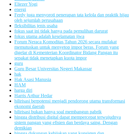
Eliezer Yogi
energi
Ferdy juga menyoroti penerapan tata kelola dan praktik hijau
oleh sejumlah perusahaan
fleksibilitas jenis usaha
fokus saat ini tidak hanya pada pemulihan darurat
fokus utama adalah keselamatan jiwa
Forum Neraca Komoditas Tahun 2026 secara mufakat
memutuskan untuk menyetop impor beras. Forum yang
digelar di Kementerian Koordinator Bidang Pangan itu
sepakat tidak menetapkan kuota impor
guru
Guru Besar Universitas Negeri Makassar
hak
Hak Asasi Manusia
HAM
harga diri
Harris Arthur Hedar
hilirisasi berpotensi menjadi pendorong utama transformasi
ekonomi daerah
hilirisasi bukan hanya soal membangun pabrik
hingga distribusi digital dapat mempercepat terwujudnya
sistem pangan yang efisien dan berdaya saing. Dengan
demikian
hingga dukungan kebijakan yang konsisten dan