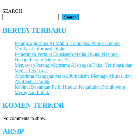
SEARCH
Search
BERITA TERBARU
Perang Algoritma AI Makin Kompleks, Publik Diminta
Verifikasi Informasi Digital
Pemerintah Perkuat Ekosistem Media Digital Nasional
Hadapi Perang Algoritma AI
Menjawab Perang Algoritma AI dengan Etika, Verifikasi, dan
Media Tepercaya
Algoritma Mengejar Atensi, Jurnalisme Menjaga Akurasi dan
Akal Sehat Publik
Kabinet Bayangan Perlu Hindari Kegaduhan Politik yang
Merugikan Publik
KOMEN TERKINI
No comments to show.
ARSIP