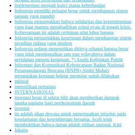
implementasi menjadi kunci utama keberhasilan
Indonesia memiliki peluang besar untuk membangun sistem
pangan yang mandiri
Indonesia menunjukkan bahwa solidaritas dan kepemimpinan
yang kuat mampu menghadirkan solusi nyata di tengah krisis.
Kebersamaan ini adalah cerminan nilai luhur bangsa
Indonesia menunjukkan keseriusan dalam membangun sistem
peradilan pidana yang modern
Indonesia sedang meneguhkan dirinya sebagai bangsa besar
yang tidak meninggalkan satu pun wilayahnya dalam
perjalanan menuju kemajuan. *) Analis Kebijakan Publik
Informasi dan Komunikasi Kebencanaan Badan Nasional
Penanggulangan Bencana (BNPB) Abdul Muhari
mengatakan kegiatan belajar mengajar sudah dilakukan
inklusif
intensifikasi pertanian
INTERNASIONAL
investasi besar di sektor hilir akan memberikan dampak
jangka panjang bagi perekonomian daerah
investor
itu adalah sikap dewasa untuk menempatkan prioritas pada
keselamatan dan kesejahteraan bersama. Aceh telah
membuktikan bahwa damai adalah pilihan rasional. Kini
Jakarta