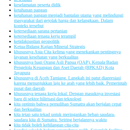
keselamatan peserta didik
ketahanan pangan
ketahanan pangan menjadi bantalan utama yang melindungi
masyarakat dari gejolak harga dan kelangkaan. Dalam
konteks tersebut
ketersediaan sarana pertanian
ketersediaan tenaga kerja terampil
ketidakpastian geopolitik
Ketua Bidang Kajian Mineral Strategis
khususnya Asta Cita kelima yang menekankan pentingnya
layanan kesehatan yang berkualitas
khususnya bagi Orang Asli Papua (OAP). Kepala Badan
Pengelola Keuangan dan Aset Daerah (BPKAD) Kota
Jayapura
khususnya di Aceh Tamiang. Langkah ini patut diapresiasi
karena menunjukkan laju ke arah yang lebih baik. Pemerintah
pusat dan daerah
khususnya tenaga kerja lokal. Dengan masuknya investasi
baru di sektor hilirisasi dan teknologi
kita optimis bahwa pemulihan Sumatra akan berjalan cepat
dan berkualitas
kita tetap satu tekad untuk meringankan beban saudara-
saudara kita di Sumatra. Seiring berjalannya waktu
kita tidak boleh kehilangan cita-cita