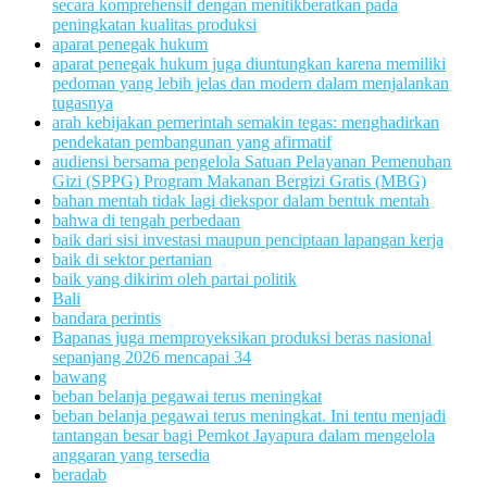
secara komprehensif dengan menitikberatkan pada
peningkatan kualitas produksi
aparat penegak hukum
aparat penegak hukum juga diuntungkan karena memiliki
pedoman yang lebih jelas dan modern dalam menjalankan
tugasnya
arah kebijakan pemerintah semakin tegas: menghadirkan
pendekatan pembangunan yang afirmatif
audiensi bersama pengelola Satuan Pelayanan Pemenuhan
Gizi (SPPG) Program Makanan Bergizi Gratis (MBG)
bahan mentah tidak lagi diekspor dalam bentuk mentah
bahwa di tengah perbedaan
baik dari sisi investasi maupun penciptaan lapangan kerja
baik di sektor pertanian
baik yang dikirim oleh partai politik
Bali
bandara perintis
Bapanas juga memproyeksikan produksi beras nasional
sepanjang 2026 mencapai 34
bawang
beban belanja pegawai terus meningkat
beban belanja pegawai terus meningkat. Ini tentu menjadi
tantangan besar bagi Pemkot Jayapura dalam mengelola
anggaran yang tersedia
beradab