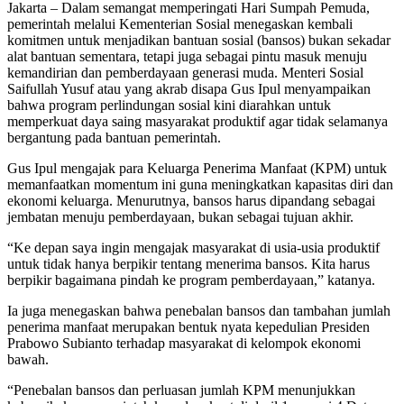
Jakarta – Dalam semangat memperingati Hari Sumpah Pemuda,
Pemuda,
pemerintah melalui Kementerian Sosial menegaskan kembali
Bansos
komitmen untuk menjadikan bantuan sosial (bansos) bukan sekadar
Dorong
alat bantuan sementara, tetapi juga sebagai pintu masuk menuju
Generasi
kemandirian dan pemberdayaan generasi muda. Menteri Sosial
Muda
Saifullah Yusuf atau yang akrab disapa Gus Ipul menyampaikan
Makin
bahwa program perlindungan sosial kini diarahkan untuk
Berdaya
memperkuat daya saing masyarakat produktif agar tidak selamanya
dan
bergantung pada bantuan pemerintah.
Mandiri
Gus Ipul mengajak para Keluarga Penerima Manfaat (KPM) untuk
memanfaatkan momentum ini guna meningkatkan kapasitas diri dan
ekonomi keluarga. Menurutnya, bansos harus dipandang sebagai
jembatan menuju pemberdayaan, bukan sebagai tujuan akhir.
“Ke depan saya ingin mengajak masyarakat di usia-usia produktif
untuk tidak hanya berpikir tentang menerima bansos. Kita harus
berpikir bagaimana pindah ke program pemberdayaan,” katanya.
Ia juga menegaskan bahwa penebalan bansos dan tambahan jumlah
penerima manfaat merupakan bentuk nyata kepedulian Presiden
Prabowo Subianto terhadap masyarakat di kelompok ekonomi
bawah.
“Penebalan bansos dan perluasan jumlah KPM menunjukkan