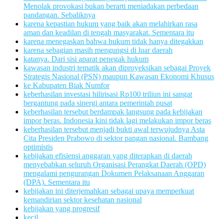
Menolak provokasi bukan berarti meniadakan perbedaan
pandangan. Sebaliknya
karena kepastian hukum yang baik akan melahirkan rasa
aman dan keadilan di tengah masyarakat. Sementara itu
karena menegaskan bahwa hukum tidak hanya ditegakkan
karena sebagian masih mengungsi di luar daerah
katanya. Dari sisi aparat penegak hukum
kawasan industri tematik akan diproyeksikan sebagai Proyek
Strategis Nasional (PSN) maupun Kawasan Ekonomi Khusus
ke Kabupaten Biak Numfor
keberhasilan investasi hilirisasi Rp100 triliun ini sangat
bergantung pada sinergi antara pemerintah pusat
keberhasilan tersebut berdampak langsung pada kebijakan
impor beras. Indonesia kini tidak lagi melakukan impor beras
keberhasilan tersebut menjadi bukti awal terwujudnya Asta
Cita Presiden Prabowo di sektor pangan nasional. Bambang
optimistis
kebijakan efisiensi anggaran yang diterapkan di daerah
menyebabkan seluruh Organisasi Perangkat Daerah (OPD)
mengalami pengurangan Dokumen Pelaksanaan Anggaran
(DPA). Sementara itu
kebijakan ini diterjemahkan sebagai upaya memperkuat
kemandirian sektor kesehatan nasional
kebijakan yang progresif
kecil