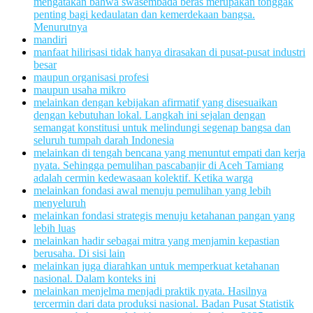
mengatakan bahwa swasembada beras merupakan tonggak
penting bagi kedaulatan dan kemerdekaan bangsa.
Menurutnya
mandiri
manfaat hilirisasi tidak hanya dirasakan di pusat-pusat industri
besar
maupun organisasi profesi
maupun usaha mikro
melainkan dengan kebijakan afirmatif yang disesuaikan
dengan kebutuhan lokal. Langkah ini sejalan dengan
semangat konstitusi untuk melindungi segenap bangsa dan
seluruh tumpah darah Indonesia
melainkan di tengah bencana yang menuntut empati dan kerja
nyata. Sehingga pemulihan pascabanjir di Aceh Tamiang
adalah cermin kedewasaan kolektif. Ketika warga
melainkan fondasi awal menuju pemulihan yang lebih
menyeluruh
melainkan fondasi strategis menuju ketahanan pangan yang
lebih luas
melainkan hadir sebagai mitra yang menjamin kepastian
berusaha. Di sisi lain
melainkan juga diarahkan untuk memperkuat ketahanan
nasional. Dalam konteks ini
melainkan menjelma menjadi praktik nyata. Hasilnya
tercermin dari data produksi nasional. Badan Pusat Statistik