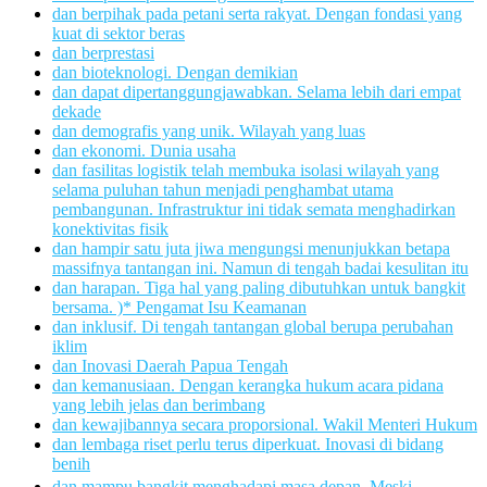
dan berpihak pada petani serta rakyat. Dengan fondasi yang
kuat di sektor beras
dan berprestasi
dan bioteknologi. Dengan demikian
dan dapat dipertanggungjawabkan. Selama lebih dari empat
dekade
dan demografis yang unik. Wilayah yang luas
dan ekonomi. Dunia usaha
dan fasilitas logistik telah membuka isolasi wilayah yang
selama puluhan tahun menjadi penghambat utama
pembangunan. Infrastruktur ini tidak semata menghadirkan
konektivitas fisik
dan hampir satu juta jiwa mengungsi menunjukkan betapa
massifnya tantangan ini. Namun di tengah badai kesulitan itu
dan harapan. Tiga hal yang paling dibutuhkan untuk bangkit
bersama. )* Pengamat Isu Keamanan
dan inklusif. Di tengah tantangan global berupa perubahan
iklim
dan Inovasi Daerah Papua Tengah
dan kemanusiaan. Dengan kerangka hukum acara pidana
yang lebih jelas dan berimbang
dan kewajibannya secara proporsional. Wakil Menteri Hukum
dan lembaga riset perlu terus diperkuat. Inovasi di bidang
benih
dan mampu bangkit menghadapi masa depan. Meski