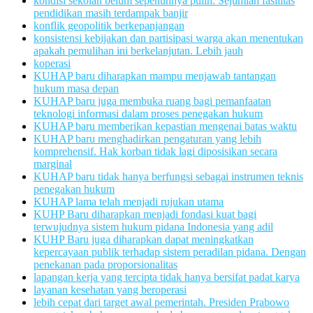
kondisi sekolah belum sepenuhnya pulih. Sejumlah fasilitas
pendidikan masih terdampak banjir
konflik geopolitik berkepanjangan
konsistensi kebijakan dan partisipasi warga akan menentukan
apakah pemulihan ini berkelanjutan. Lebih jauh
koperasi
KUHAP baru diharapkan mampu menjawab tantangan
hukum masa depan
KUHAP baru juga membuka ruang bagi pemanfaatan
teknologi informasi dalam proses penegakan hukum
KUHAP baru memberikan kepastian mengenai batas waktu
KUHAP baru menghadirkan pengaturan yang lebih
komprehensif. Hak korban tidak lagi diposisikan secara
marginal
KUHAP baru tidak hanya berfungsi sebagai instrumen teknis
penegakan hukum
KUHAP lama telah menjadi rujukan utama
KUHP Baru diharapkan menjadi fondasi kuat bagi
terwujudnya sistem hukum pidana Indonesia yang adil
KUHP Baru juga diharapkan dapat meningkatkan
kepercayaan publik terhadap sistem peradilan pidana. Dengan
penekanan pada proporsionalitas
lapangan kerja yang tercipta tidak hanya bersifat padat karya
layanan kesehatan yang beroperasi
lebih cepat dari target awal pemerintah. Presiden Prabowo