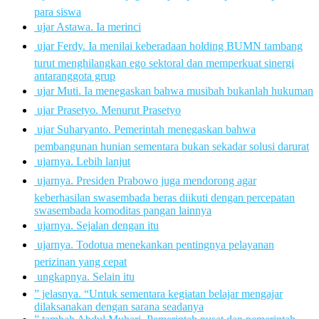
para siswa
 ujar Astawa. Ia merinci
 ujar Ferdy. Ia menilai keberadaan holding BUMN tambang
turut menghilangkan ego sektoral dan memperkuat sinergi
antaranggota grup
 ujar Muti. Ia menegaskan bahwa musibah bukanlah hukuman
 ujar Prasetyo. Menurut Prasetyo
 ujar Suharyanto. Pemerintah menegaskan bahwa
pembangunan hunian sementara bukan sekadar solusi darurat
 ujarnya. Lebih lanjut
 ujarnya. Presiden Prabowo juga mendorong agar
keberhasilan swasembada beras diikuti dengan percepatan
swasembada komoditas pangan lainnya
 ujarnya. Sejalan dengan itu
 ujarnya. Todotua menekankan pentingnya pelayanan
perizinan yang cepat
 ungkapnya. Selain itu
” jelasnya. “Untuk sementara kegiatan belajar mengajar
dilaksanakan dengan sarana seadanya