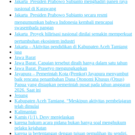
Jakarta  Presiden Prabowo Subianto menghadiri panen raya
nasional di Karawang
Jakarta  Presiden Prabowo Subianto secara resmi
mengumumkan bahwa Indonesia kembali mencapai
swasembada pangan
Jakarta  Proyek hilirisasi nasional dinilai semakin memperkuat
pertumbuhan ekosistem industri
Jakarta – Aktivitas pendidikan di Kabupaten Aceh Tamiang
jasa
Jawa Barat
Jawa Barat. Capaian tersebut diraih hanya dalam satu tahun
Jawa Barat. Prasetyo mengungkapkan
Jayapura – Pemerintah Kota (Pemkot) Jayapura menyambut
baik rencana penambahan Dana Otonomi Khusus (Otsus)
Papua yang disiapkan pemerintah pusat pada tahun anggaran
2026. Saat ini
Jepang
Kabupaten Aceh Tamiang. “Meskipun aktivitas pembelajaran
telah dimulai
Kalimantan
Kamis (1/1). Desy menjelaskan
karena hukum acara pidana bukan hanya soal menghukum
pelaku kejahatan
karena ia bertentangan dengan tujuan pemulihan itu sendiri.