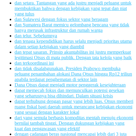
dan setara. Tantangan yang ada justru menjadi peluang untuk
membuktikan bahwa dengan kebijakan yang tepat dan niat
yang tulus
dan Sulawesi dengan fokus sektor yang beragam
dan Sumatera Barat memicu gelombang bencana yang tidak
hanya merusak infrastruktur dan rumah warga
dan telur. Sebelumnya
dan tenaga kependidikan harus selalu menjadi prioritas utama
dalam setiap kebijakan yang diambil
dan tepat sasaran. Prinsip akuntabilitas ini justru memperkuat
legitimasi Otsus di mata publik. Dengan tata kelola yang baik
dan terkoordinasi ini
dan tidak disalahgunakan. Presiden Prabowo membuka
peluang penambahan alokasi Dana Otsus hingga Rp12 triliun
apabila terdapat penghematan di sektor lain
Dana Otsus dapat menjadi motor penggerak kesejahteraan
dapat memecah fokus dan memunculkan potensi gesekan
yang seharusnya bisa dihindari. Dalam situasi krisis
dapat terhubung dengan pasar yang lebih luas. Otsus memberi
ruang fiskal bagi daerah untuk merancang kebijakan ekonomi
yang sesuai dengan karakter lokal
dari yang semula berbasis komoditas mentah menuju ekonomi
bernilai tambah tinggi. Dengan dukungan kebijakan yang
kuat dan pengawasan yang efektif
dengan cadangan beras nasional mencapai lebih dari 3 juta