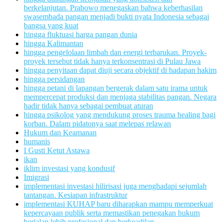
berkelanjutan. Prabowo menegaskan bahwa keberhasilan
swasembada pangan menjadi bukti nyata Indonesia sebagai
bangsa yang kuat
hingga fluktuasi harga pangan dunia
hingga Kalimantan
hingga pengelolaan limbah dan energi terbarukan. Proyek-
proyek tersebut tidak hanya terkonsentrasi di Pulau Jawa
hingga penyitaan dapat diuji secara objektif di hadapan hakim
hingga persidangan
hingga petani di lapangan bergerak dalam satu irama untuk
mempercepat produksi dan menjaga stabilitas pangan. Negara
hadir tidak hanya sebagai pembuat aturan
hingga psikolog yang mendukung proses trauma healing bagi
korban. Dalam pidatonya saat melepas relawan
Hukum dan Keamanan
humanis
I Gusti Ketut Astawa
ikan
iklim investasi yang kondusif
Imigrasi
implementasi investasi hilirisasi juga menghadapi sejumlah
tantangan. Kesiapan infrastruktur
implementasi KUHAP baru diharapkan mampu memperkuat
kepercayaan publik serta memastikan penegakan hukum
berjalan lebih profesional dan berkeadilan.