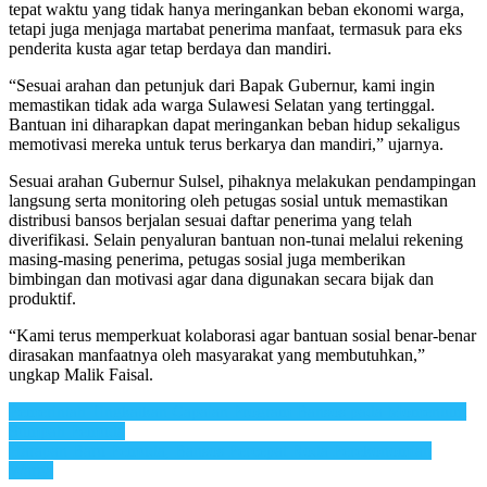
tepat waktu yang tidak hanya meringankan beban ekonomi warga,
tetapi juga menjaga martabat penerima manfaat, termasuk para eks
penderita kusta agar tetap berdaya dan mandiri.
“Sesuai arahan dan petunjuk dari Bapak Gubernur, kami ingin
memastikan tidak ada warga Sulawesi Selatan yang tertinggal.
Bantuan ini diharapkan dapat meringankan beban hidup sekaligus
memotivasi mereka untuk terus berkarya dan mandiri,” ujarnya.
Sesuai arahan Gubernur Sulsel, pihaknya melakukan pendampingan
langsung serta monitoring oleh petugas sosial untuk memastikan
distribusi bansos berjalan sesuai daftar penerima yang telah
diverifikasi. Selain penyaluran bantuan non-tunai melalui rekening
masing-masing penerima, petugas sosial juga memberikan
bimbingan dan motivasi agar dana digunakan secara bijak dan
produktif.
“Kami terus memperkuat kolaborasi agar bantuan sosial benar-benar
dirasakan manfaatnya oleh masyarakat yang membutuhkan,”
ungkap Malik Faisal.
Post
Pemerintah Tingkatkan Capaian Program Bansos pada Momentum
Sumpah Pemuda
navigation
Harapan Baru Pemuda, Bansos Percepat Roda Perekonomian
Warga