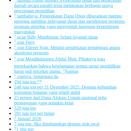
” tambah Abdul Muhari. Pemerintah pusat dan pemerintah
daerah secara paralel terus melakukan berbagai upaya
percepatan pemulihan
” tambahnya. Peningkatan Dana Otsus diharapkan mampu
menjaga stabilitas pelayanan dasar dan mendorong program-
program prioritas yang menyentuh langsung kepentingan
masyarakat
” ucap Billy Mambrasar. Selain layanan dasar
” ujar Desy
” ujar Eliezer Yogi. Melalui pendekatan terintegrasi antara
akselerasi program
” ujar Mendikdasmen Abdul Muti. Pihaknya juga
menekankan bahwa keselamatan semua unsur pendidikan
harus jadi prioritas utama. “Namun
” ujarnya. Sementara itu
194 juta ton.**
248 juta ton per 31 Desember 2025. Dengan kebutuhan
konsumsi bulanan yang relatif stabil
25 persen dari Dana Alokasi Umum nasional serta
pengawasan yang semakin ketat
529 juta ton
591 juta ton per bulan
7 Januari 2026
7 juta ton. Jika digabungkan dengan stok awal
71 juta ton