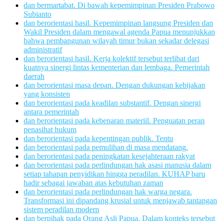
dan bermartabat. Di bawah kepemimpinan Presiden Prabowo
Subianto
dan berorientasi hasil. Kepemimpinan langsung Presiden dan
Wakil Presiden dalam mengawal agenda Papua menunjukkan
bahwa pembangunan wilayah timur bukan sekadar delegasi
administratif
dan berorientasi hasil. Kerja kolektif tersebut terlihat dari
kuatnya sinergi lintas kementerian dan lembaga. Pemerintah
daerah
dan berorientasi masa depan. Dengan dukungan kebijakan
yang konsisten
dan berorientasi pada keadilan substantif. Dengan sinergi
antara pemerintah
dan berorientasi pada kebenaran materiil. Penguatan peran
penasihat hukum
dan berorientasi pada kepentingan publik. Tentu
dan berorientasi pada pemulihan di masa mendatang.
dan berorientasi pada peningkatan kesejahteraan rakyat
dan berorientasi pada perlindungan hak asasi manusia dalam
setiap tahapan penyidikan hingga peradilan. KUHAP baru
hadir sebagai jawaban atas kebutuhan zaman
dan berorientasi pada perlindungan hak warga negara.
Transformasi ini dipandang krusial untuk menjawab tantangan
sistem peradilan modern
dan berpihak pada Orang Asli Papua. Dalam konteks tersebut