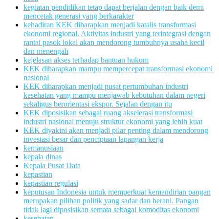
kegiatan pendidikan tetap dapat berjalan dengan baik demi
mencetak generasi yang berkarakter
kehadiran KEK diharapkan menjadi katalis transformasi
ekonomi regional. Aktivitas industri yang terintegrasi dengan
rantai pasok lokal akan mendorong tumbuhnya usaha kecil
dan menengah
kejelasan akses terhadap bantuan hukum
KEK diharapkan mampu mempercepat transformasi ekonomi
nasional
KEK diharapkan menjadi pusat pertumbuhan industri
kesehatan yang mampu menjawab kebutuhan dalam negeri
sekaligus berorientasi ekspor. Sejalan dengan itu
KEK diposisikan sebagai ruang akselerasi transformasi
industri nasional menuju struktur ekonomi yang lebih kuat
KEK diyakini akan menjadi pilar penting dalam mendorong
investasi besar dan penciptaan lapangan kerja
kemanusiaan
kepala dinas
Kepala Pusat Data
kepastian
kepastian regulasi
keputusan Indonesia untuk memperkuat kemandirian pangan
merupakan pilihan politik yang sadar dan berani. Pangan
tidak lagi diposisikan semata sebagai komoditas ekonomi
kesehatan