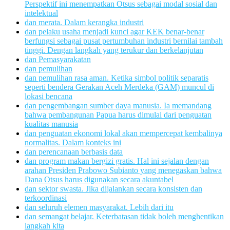
Perspektif ini menempatkan Otsus sebagai modal sosial dan
intelektual
dan merata. Dalam kerangka industri
dan pelaku usaha menjadi kunci agar KEK benar-benar
berfungsi sebagai pusat pertumbuhan industri bernilai tambah
tinggi. Dengan langkah yang terukur dan berkelanjutan
dan Pemasyarakatan
dan pemulihan
dan pemulihan rasa aman. Ketika simbol politik separatis
seperti bendera Gerakan Aceh Merdeka (GAM) muncul di
lokasi bencana
dan pengembangan sumber daya manusia. Ia memandang
bahwa pembangunan Papua harus dimulai dari penguatan
kualitas manusia
dan penguatan ekonomi lokal akan mempercepat kembalinya
normalitas. Dalam konteks ini
dan perencanaan berbasis data
dan program makan bergizi gratis. Hal ini sejalan dengan
arahan Presiden Prabowo Subianto yang menegaskan bahwa
Dana Otsus harus digunakan secara akuntabel
dan sektor swasta. Jika dijalankan secara konsisten dan
terkoordinasi
dan seluruh elemen masyarakat. Lebih dari itu
dan semangat belajar. Keterbatasan tidak boleh menghentikan
langkah kita