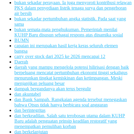
bukan sekadar perayaan. Ia juga menyoroti kontribusi relawan
PKS dalam penyediaan listrik tenaga surya dan pengeboran
air bersih
bukan sekadar pertumbuhan angka statistik. Pada saat yang
sama
bukan semata-mata penghukuman. Pemerintah menilai
KUHP Baru disusun sebagai respons atas dinamika sosial
BUMN
capaian ini merupakan hasil kerja keras seluruh elemen
bangsa
carry over stock dari 2025 ke 2026 mencapai 12
Daerah
daerah yang mampu mengelola potensi hilirisasi dengan baik
berpeluang mencatat pertumbuhan ekonomi tinggi sekaligus
menurunkan tingkat kemiskinan dan ketimpangan. Meski
menjanjikan peluang besar
dampak bergandanya akan terus bergulir
dan akuntabel
dan Bank Sampah. Rangkaian agenda tersebut menegaskan
bahwa Otsus tidak hanya berbicara soal anggaran
dan berintegritas
dan berkeadilan. Salah satu terobosan utama dalam KUHP
Baru adalah penguatan prinsip keadilan restoratif yang
menempatkan pemulihan korban
dan berkelanjutan