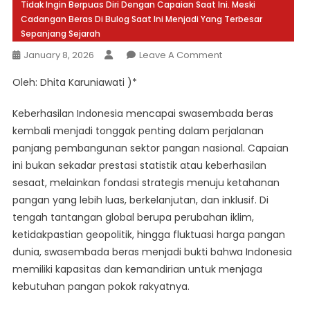
Tidak Ingin Berpuas Diri Dengan Capaian Saat Ini. Meski
Cadangan Beras Di Bulog Saat Ini Menjadi Yang Terbesar
Sepanjang Sejarah
On
January 8, 2026
Leave A Comment
Swasembada
Oleh: Dhita Karuniawati )*
Pangan
Era
Keberhasilan Indonesia mencapai swasembada beras
Presiden
kembali menjadi tonggak penting dalam perjalanan
Prabowo
panjang pembangunan sektor pangan nasional. Capaian
Jadi
ini bukan sekadar prestasi statistik atau keberhasilan
Modal
Hadapi
sesaat, melainkan fondasi strategis menuju ketahanan
Tantangan
pangan yang lebih luas, berkelanjutan, dan inklusif. Di
Global
tengah tantangan global berupa perubahan iklim,
ketidakpastian geopolitik, hingga fluktuasi harga pangan
dunia, swasembada beras menjadi bukti bahwa Indonesia
memiliki kapasitas dan kemandirian untuk menjaga
kebutuhan pangan pokok rakyatnya.