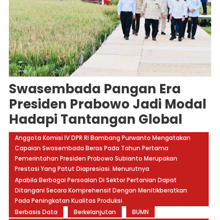
Swasembada Pangan Era
Presiden Prabowo Jadi Modal
Hadapi Tantangan Global
Anggota Komisi IV DPR RI Bambang Purwanto Mengatakan
Capaian Swasembada Beras Pada Tahun Pertama
Pemerintahan Presiden Prabowo Subianto Merupakan
Prestasi Yang Patut Diapresiasi. Menurutnya
Apabila Berbagai Persoalan Di Sektor Pertanian Dapat
Ditangani Secara Komprehensif Dengan Menitikberatkan
Pada Peningkatan Kualitas Produksi
Berbasis Data
Berkelanjutan
BUMN