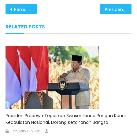
Post
Pemulihan Pascabanjir di Aceh Tamiang Berjalan Cepat, Warga Tegaskan Tolak Upaya Provokasi Kelompok GAM
Presiden Prabowo Tegaskan Swasembada Pangan Kunci Kedaulatan Nasional, Dorong Ketahanan Bangsa
navigation
RELATED POSTS
Presiden Prabowo Tegaskan Swasembada Pangan Kunci
Kedaulatan Nasional, Dorong Ketahanan Bangsa
January 8, 2026