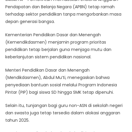
Mengorbankan
Pendapatan dan Belanja Negara (APBN) tetap ramah
Masa
terhadap sektor pendidikan tanpa mengorbankan masa
Depan,
depan generasi bangsa.
Pemerintah
Lakukan
Kementerian Pendidikan Dasar dan Menengah
Efisiensi
APBN
(Kemendikdasmen) menjamin program prioritas
Yang
pendidikan tetap berjalan guna menjaga mutu dan
Ramah
keberlanjutan sistem pendidikan nasional.
Pendidikan
Menteri Pendidikan Dasar dan Menengah
(Mendikdasmen), Abdul Mu’ti, menegaskan bahwa
penyediaan bantuan sosial melalui Program Indonesia
Pintar (PIP) bagi siswa SD hingga SMK tetap dipenuhi.
Selain itu, tunjangan bagi guru non-ASN di sekolah negeri
dan swasta juga tetap tersedia dalam alokasi anggaran
tahun 2025.