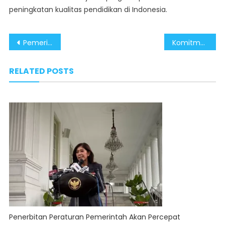
peningkatan kualitas pendidikan di Indonesia.
Post
Pemerintahan Prabowo-Gibran Sinergikan UMKM dengan Startup Teknologi
Komitmen Kuat Pemerintah Terhadap Pendidikan, Seimbangkan Efisiensi dan Kualitas
navigation
RELATED POSTS
Penerbitan Peraturan Pemerintah Akan Percepat