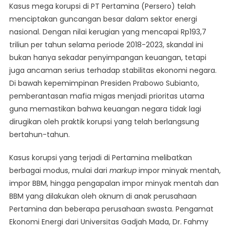
Kasus mega korupsi di PT Pertamina (Persero) telah
Di
menciptakan guncangan besar dalam sektor energi
Pertamina:
nasional. Dengan nilai kerugian yang mencapai Rp193,7
Titik
triliun per tahun selama periode 2018-2023, skandal ini
Balik
Reformasi
bukan hanya sekadar penyimpangan keuangan, tetapi
Migas
juga ancaman serius terhadap stabilitas ekonomi negara.
Di bawah kepemimpinan Presiden Prabowo Subianto,
pemberantasan mafia migas menjadi prioritas utama
guna memastikan bahwa keuangan negara tidak lagi
dirugikan oleh praktik korupsi yang telah berlangsung
bertahun-tahun.
Kasus korupsi yang terjadi di Pertamina melibatkan
berbagai modus, mulai dari
markup
impor minyak mentah,
impor BBM, hingga pengapalan impor minyak mentah dan
BBM yang dilakukan oleh oknum di anak perusahaan
Pertamina dan beberapa perusahaan swasta. Pengamat
Ekonomi Energi dari Universitas Gadjah Mada, Dr. Fahmy