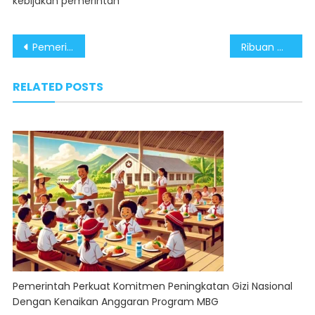
kebijakan pemerintah
Post
Pemerintah Pastikan Hak Eks Karyawan Sritex Terjamin
Ribuan Warga Telah Nikmati Program Cek Kesehatan Gratis
navigation
RELATED POSTS
Pemerintah Perkuat Komitmen Peningkatan Gizi Nasional
Dengan Kenaikan Anggaran Program MBG