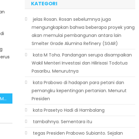
KATEGORI
an
 jelas Rosan. Rosan sebelumnya juga
mengungkapkan bahwa beberapa proyek yang
di
akan memulai pembangunan antara lain
Smelter Grade Alumina Refinery (SGAR)
ng
 kata M Toha. Pandangan serupa disampaikan
terus
Wakil Menteri Investasi dan Hilirisasi Todotua
Pasaribu. Menurutnya
 kata Prabowo di hadapan para petani dan
pemangku kepentingan pertanian. Menurut
Aparat Keamanan Terus Memburu OPM, Jaga Stabilitas di Papua
Presiden
 kata Prasetyo Hadi di Hambalang
 tambahnya. Sementara itu
 tegas Presiden Prabowo Subianto. Sejalan