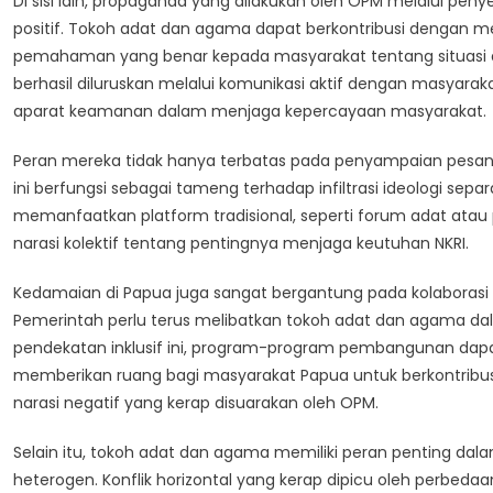
Di sisi lain, propaganda yang dilakukan oleh OPM melalui pen
positif. Tokoh adat dan agama dapat berkontribusi denga
pemahaman yang benar kepada masyarakat tentang situasi di
berhasil diluruskan melalui komunikasi aktif dengan masyarak
aparat keamanan dalam menjaga kepercayaan masyarakat.
Peran mereka tidak hanya terbatas pada penyampaian pesan dama
ini berfungsi sebagai tameng terhadap infiltrasi ideologi s
memanfaatkan platform tradisional, seperti forum adat a
narasi kolektif tentang pentingnya menjaga keutuhan NKRI.
Kedamaian di Papua juga sangat bergantung pada kolaborasi
Pemerintah perlu terus melibatkan tokoh adat dan agama da
pendekatan inklusif ini, program-program pembangunan dapat b
memberikan ruang bagi masyarakat Papua untuk berkontribu
narasi negatif yang kerap disuarakan oleh OPM.
Selain itu, tokoh adat dan agama memiliki peran penting da
heterogen. Konflik horizontal yang kerap dipicu oleh perbed