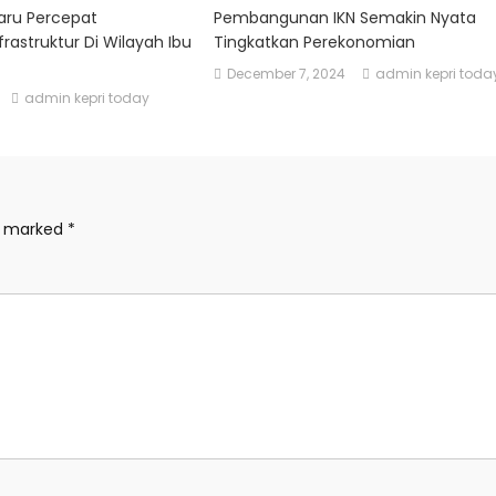
Baru Percepat
Pembangunan IKN Semakin Nyata
astruktur Di Wilayah Ibu
Tingkatkan Perekonomian
December 7, 2024
admin kepri toda
admin kepri today
re marked
*