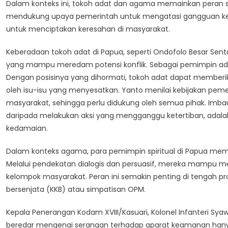
Dalam konteks ini, tokoh adat dan agama memainkan peran se
mendukung upaya pemerintah untuk mengatasi gangguan kea
untuk menciptakan keresahan di masyarakat.
Keberadaan tokoh adat di Papua, seperti Ondofolo Besar Senta
yang mampu meredam potensi konflik. Sebagai pemimpin ad
Dengan posisinya yang dihormati, tokoh adat dapat memberik
oleh isu-isu yang menyesatkan. Yanto menilai kebijakan pem
masyarakat, sehingga perlu didukung oleh semua pihak. Imb
daripada melakukan aksi yang mengganggu ketertiban, adal
kedamaian.
Dalam konteks agama, para pemimpin spiritual di Papua memil
Melalui pendekatan dialogis dan persuasif, mereka mampu 
kelompok masyarakat. Peran ini semakin penting di tengah p
bersenjata (KKB) atau simpatisan OPM.
Kepala Penerangan Kodam XVIII/Kasuari, Kolonel Infanteri S
beredar mengenai serangan terhadap aparat keamanan hany