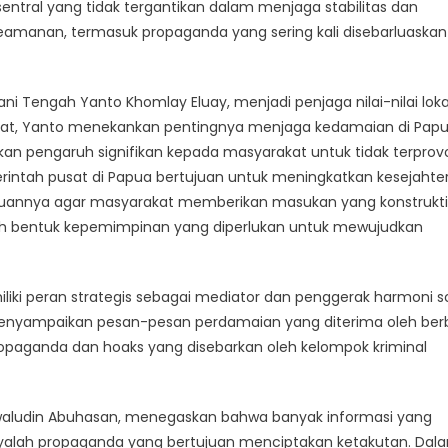
ntral yang tidak tergantikan dalam menjaga stabilitas dan
Punya
Peran
manan, termasuk propaganda yang sering kali disebarluaskan
Penting
Atasi
Ancaman
ni Tengah Yanto Khomlay Eluay, menjadi penjaga nilai-nilai loka
OPM
at, Yanto menekankan pentingnya menjaga kedamaian di Papu
an pengaruh signifikan kepada masyarakat untuk tidak terprov
erintah pusat di Papua bertujuan untuk meningkatkan kesejahte
auannya agar masyarakat memberikan masukan yang konstrukti
ah bentuk kepemimpinan yang diperlukan untuk mewujudkan
iki peran strategis sebagai mediator dan penggerak harmoni so
menyampaikan pesan-pesan perdamaian yang diterima oleh ber
ropaganda dan hoaks yang disebarkan oleh kelompok kriminal
yawaludin Abuhasan, menegaskan bahwa banyak informasi yang
alah propaganda yang bertujuan menciptakan ketakutan. Dal