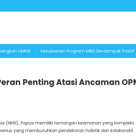
embangkan UMKM
Kesuksesan Program MBG Berdampak Positif
eran Penting Atasi Ancaman OP
On
Tokoh
Adat
esia (NKRI), Papua memiliki tantangan keamanan yang kompleks.
Dan
erius yang membutuhkan pendekatan holistik dan kolaboratif.
Agama