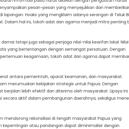
yebaran informasi palsu harus dilawan dengan penguatan narasi
n menyampaikan pesan-pesan yang menyejukkan dan memberika
 lapangan. Hoaks yang mengklaim adanya serangan di Teluk Bi
at. Dalam hal ini, tokoh adat dan agama menjadi mitra penting 
i tetapi juga sebagai penjaga nilai-nilai kearifan lokal. Nilai-
eparatis yang bertentangan dengan semangat persatuan. Dengan
tau pertemuan keagamaan, tokoh adat dan agama dapat memb
 erat antara pemerintah, aparat keamanan, dan masyarakat.
lam merumuskan kebijakan strategis untuk Papua. Dengan
erjalan lebih efektif dan diterima oleh masyarakat. Upaya ini
si secara aktif dalam pembangunan daerahnya, sekaligus mene
lam mendorong rekonsiliasi di tengah masyarakat Papua yang
aan kepentingan atau pandangan dapat diminimalisir dengan