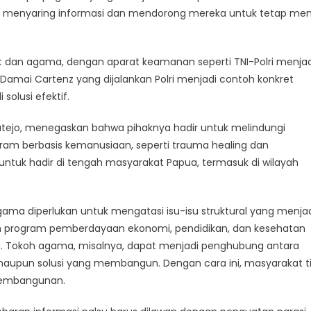
at menyaring informasi dan mendorong mereka untuk tetap me
t dan agama, dengan aparat keamanan seperti TNI-Polri menjad
mai Cartenz yang dijalankan Polri menjadi contoh konkret
olusi efektif.
tejo, menegaskan bahwa pihaknya hadir untuk melindungi
ram berbasis kemanusiaan, seperti trauma healing dan
uk hadir di tengah masyarakat Papua, termasuk di wilayah
ama diperlukan untuk mengatasi isu-isu struktural yang menja
m program pemberdayaan ekonomi, pendidikan, dan kesehatan
h. Tokoh agama, misalnya, dapat menjadi penghubung antara
upun solusi yang membangun. Dengan cara ini, masyarakat t
 pembangunan.