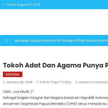
Skip
Friday, August 07, 2026
to
content
Apresiasi Upaya Pemerintah Rangkul Pihak Swasta K
Tokoh Adat Dan Agama Punya P
NASIONAL
Admin Kepri Today
January 28, 2025
Leave A Comment
Oleh : Loa Murib )*
Sebagai bagian integral dari Negara Kesatuan Republik Indon
Ancaman Organisasi Papua Merdeka (OPM) terus menjadi isu s