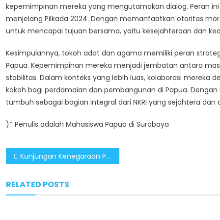
kepemimpinan mereka yang mengutamakan dialog. Peran ini 
menjelang Pilkada 2024. Dengan memanfaatkan otoritas mora
untuk mencapai tujuan bersama, yaitu kesejahteraan dan ke
Kesimpulannya, tokoh adat dan agama memiliki peran strate
Papua. Kepemimpinan mereka menjadi jembatan antara mas
stabilitas. Dalam konteks yang lebih luas, kolaborasi mere
kokoh bagi perdamaian dan pembangunan di Papua. Dengan m
tumbuh sebagai bagian integral dari NKRI yang sejahtera dan 
)* Penulis adalah Mahasiswa Papua di Surabaya
Post
Kunjungan Kenegaraan Presiden Prabowo Hasilkan Beragam Kerja Sama Strategis
navigation
RELATED POSTS