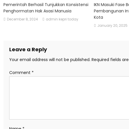
Pemerintah Berhasil Tunjukkan Konsistensi
IKN Masuki Fase 
Penghormatan Hak Asasi Manusia
Pembangunan Infr
Kota
December 8, 2024
admin kepri today
January 20, 2025
Leave a Reply
Your email address will not be published.
Required fields a
Comment
*
Name
*