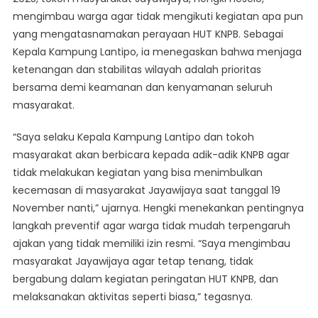
mengimbau warga agar tidak mengikuti kegiatan apa pun
Tolak
Ajakan
yang mengatasnamakan perayaan HUT KNPB. Sebagai
Perayaan
Kepala Kampung Lantipo, ia menegaskan bahwa menjaga
HUT
ketenangan dan stabilitas wilayah adalah prioritas
KNPB
bersama demi keamanan dan kenyamanan seluruh
masyarakat.
“Saya selaku Kepala Kampung Lantipo dan tokoh
masyarakat akan berbicara kepada adik-adik KNPB agar
tidak melakukan kegiatan yang bisa menimbulkan
kecemasan di masyarakat Jayawijaya saat tanggal 19
November nanti,” ujarnya. Hengki menekankan pentingnya
langkah preventif agar warga tidak mudah terpengaruh
ajakan yang tidak memiliki izin resmi. “Saya mengimbau
masyarakat Jayawijaya agar tetap tenang, tidak
bergabung dalam kegiatan peringatan HUT KNPB, dan
melaksanakan aktivitas seperti biasa,” tegasnya.