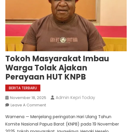
Tokoh Masyarakat Imbau
Warga Tolak Ajakan
Perayaan HUT KNPB
BERITA TERBARU
Admin Kepri Today
November 18, 2025
On
Leave A Comment
Tokoh
Wamena — Menjelang peringatan Hari Ulang Tahun
Masyarakat
Komite Nasional Papua Barat (KNPB) pada 19 November
Imbau
2025, tokoh masyarakat Jayawijaya, Hengki Heselo,
Warga