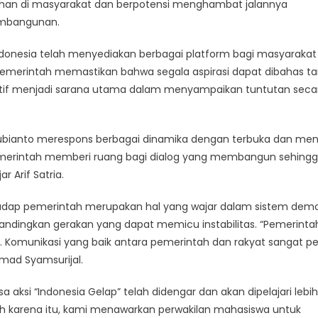
esahan di masyarakat dan berpotensi menghambat jalannya
ersama
aga
embangunan.
abilitas
sional
donesia telah menyediakan berbagai platform bagi masyarakat
 Pemerintah memastikan bahwa segala aspirasi dapat dibahas t
ktif menjadi sarana utama dalam menyampaikan tuntutan seca
 Subianto merespons berbagai dinamika dengan terbuka dan me
emerintah memberi ruang bagi dialog yang membangun sehing
r Arif Satria.
rhadap pemerintah merupakan hal yang wajar dalam sistem demo
andingkan gerakan yang dapat memicu instabilitas. “Pemerinta
. Komunikasi yang baik antara pemerintah dan rakyat sangat pe
mad Syamsurijal.
ksi “Indonesia Gelap” telah didengar dan akan dipelajari lebih
leh karena itu, kami menawarkan perwakilan mahasiswa untuk