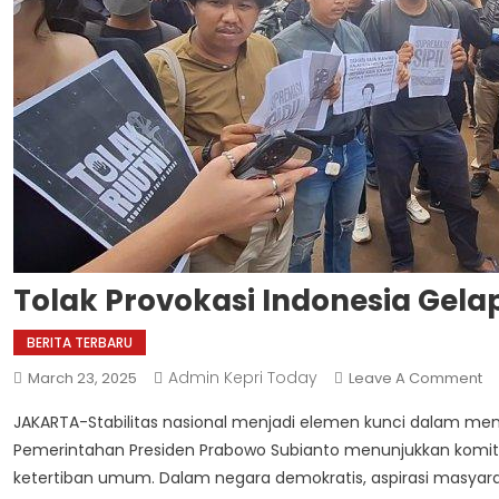
Tolak Provokasi Indonesia Gela
BERITA TERBARU
Admin Kepri Today
O
March 23, 2025
Leave A Comment
To
JAKARTA-Stabilitas nasional menjadi elemen kunci dalam m
Pr
Pemerintahan Presiden Prabowo Subianto menunjukkan ko
In
ketertiban umum. Dalam negara demokratis, aspirasi masya
Ge