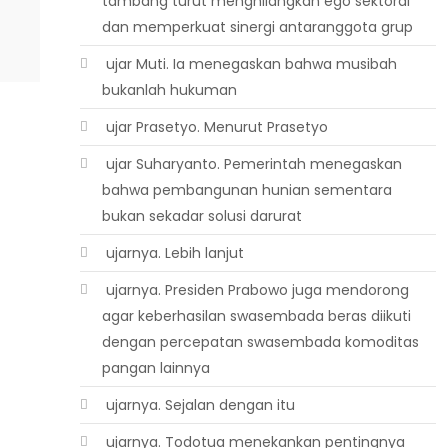
tambang turut menghilangkan ego sektoral
dan memperkuat sinergi antaranggota grup
 ujar Muti. Ia menegaskan bahwa musibah
bukanlah hukuman
 ujar Prasetyo. Menurut Prasetyo
 ujar Suharyanto. Pemerintah menegaskan
bahwa pembangunan hunian sementara
bukan sekadar solusi darurat
 ujarnya. Lebih lanjut
 ujarnya. Presiden Prabowo juga mendorong
agar keberhasilan swasembada beras diikuti
dengan percepatan swasembada komoditas
pangan lainnya
 ujarnya. Sejalan dengan itu
 ujarnya. Todotua menekankan pentingnya