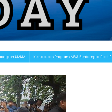
embangkan UMKM
Kesuksesan Program MBG Berdampak Positif