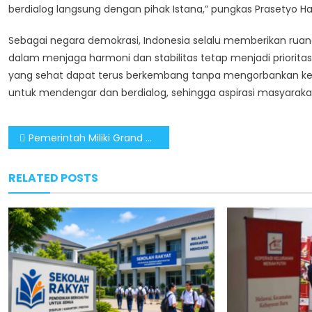
berdialog langsung dengan pihak Istana,” pungkas Prasetyo Ha
Sebagai negara demokrasi, Indonesia selalu memberikan ru
dalam menjaga harmoni dan stabilitas tetap menjadi priorita
yang sehat dapat terus berkembang tanpa mengorbankan keter
untuk mendengar dan berdialog, sehingga aspirasi masyarakat
Post
Pemerintah Miliki Grand Design Pembangunan Ekonomi Kreatif
navigation
RELATED POSTS