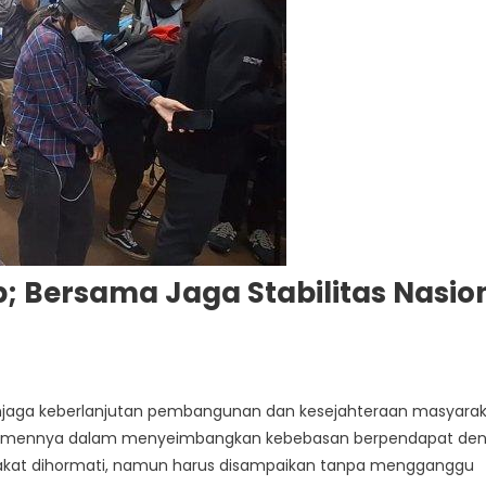
p; Bersama Jaga Stabilitas Nasio
n
lak
enjaga keberlanjutan pembangunan dan kesejahteraan masyarak
ovokasi
mitmennya dalam menyeimbangkan kebebasan berpendapat de
donesia
rakat dihormati, namun harus disampaikan tanpa mengganggu
lap;