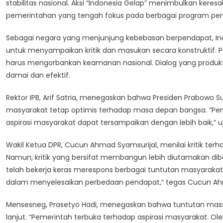
stabilitas nasional. Aksi “Indonesia Gelap” menimbulkan ker
B
J
pemerintahan yang tengah fokus pada berbagai program p
St
Na
Sebagai negara yang menjunjung kebebasan berpendapat, In
untuk menyampaikan kritik dan masukan secara konstruktif.
harus mengorbankan keamanan nasional. Dialog yang produ
damai dan efektif.
Rektor IPB, Arif Satria, menegaskan bahwa Presiden Prabowo
masyarakat tetap optimis terhadap masa depan bangsa. “P
aspirasi masyarakat dapat tersampaikan dengan lebih baik,” uja
Wakil Ketua DPR, Cucun Ahmad Syamsurijal, menilai kritik te
Namun, kritik yang bersifat membangun lebih diutamakan dib
telah bekerja keras merespons berbagai tuntutan masyarakat
dalam menyelesaikan perbedaan pendapat,” tegas Cucun Ah
Mensesneg, Prasetyo Hadi, menegaskan bahwa tuntutan massa a
lanjut. “Pemerintah terbuka terhadap aspirasi masyarakat. O