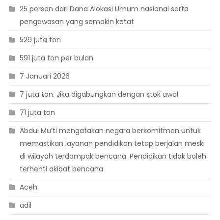
25 persen dari Dana Alokasi Umum nasional serta
pengawasan yang semakin ketat
529 juta ton
591 juta ton per bulan
7 Januari 2026
7 juta ton. Jika digabungkan dengan stok awal
71 juta ton
Abdul Mu’ti mengatakan negara berkomitmen untuk
memastikan layanan pendidikan tetap berjalan meski
di wilayah terdampak bencana. Pendidikan tidak boleh
terhenti akibat bencana
Aceh
adil