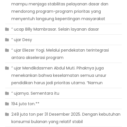
mampu menjaga stabilitas pelayanan dasar dan
mendorong program-program prioritas yang
menyentuh langsung kepentingan masyarakat
” ucap Billy Mambrasar. Selain layanan dasar
” ujar Desy
” ujar Eliezer Yogi. Melalui pendekatan terintegrasi
antara akselerasi program
” ujar Mendikdasmen Abdul Muti. Pihaknya juga
menekankan bahwa keselamatan semua unsur
pendidikan harus jadi prioritas utama. “Namun
” ujarnya. Sementara itu
194 juta ton.**
248 juta ton per 31 Desember 2025. Dengan kebutuhan
konsumsi bulanan yang relatif stabil