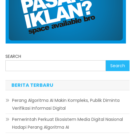
SEARCH
Search
BERITA TERBARU
Perang Algoritma AI Makin Kompleks, Publik Diminta
Verifikasi Informasi Digital
Pemerintah Perkuat Ekosistem Media Digital Nasional
Hadapi Perang Algoritma AI