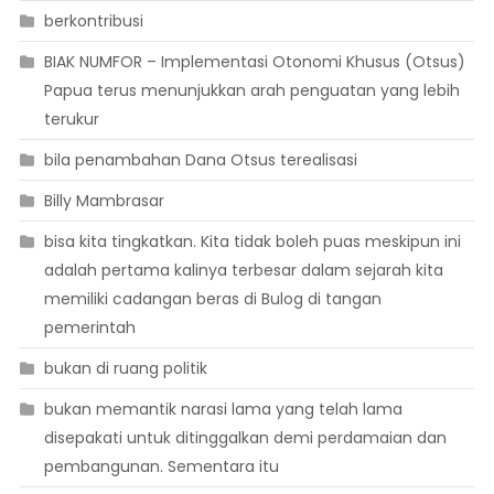
berkontribusi
BIAK NUMFOR – Implementasi Otonomi Khusus (Otsus)
Papua terus menunjukkan arah penguatan yang lebih
terukur
bila penambahan Dana Otsus terealisasi
Billy Mambrasar
bisa kita tingkatkan. Kita tidak boleh puas meskipun ini
adalah pertama kalinya terbesar dalam sejarah kita
memiliki cadangan beras di Bulog di tangan
pemerintah
bukan di ruang politik
bukan memantik narasi lama yang telah lama
disepakati untuk ditinggalkan demi perdamaian dan
pembangunan. Sementara itu