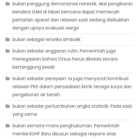
bukan panggung demonstrasi narsistik. Aksi pengibaran
bendera GAM di lokasi bencana dapat memecah
perhatian aparat dan relawan saat sedang disibukkan
dengan upaya evakuasi warga
bukan sebagai retorika simbolik
bukan sekadar anggaran rutin. Pemerintah juga
menegaskan bahwa Otsus harus dikelola secara
bertanggung jawab
bukan sekadar perayaan. Ia juga menyoroti kontribusi
relawan PKS dalam penyediaan listrik tenaga surya dan
pengeboran air bersih
bukan sekadar pertumbuhan angka statistik. Pada saat
yang sama
bukan semata-mata penghukuman. Pemerintah
menilai KUHP Baru disusun sebagai respons atas