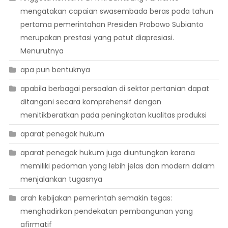
mengatakan capaian swasembada beras pada tahun
pertama pemerintahan Presiden Prabowo Subianto
merupakan prestasi yang patut diapresiasi.
Menurutnya
apa pun bentuknya
apabila berbagai persoalan di sektor pertanian dapat
ditangani secara komprehensif dengan
menitikberatkan pada peningkatan kualitas produksi
aparat penegak hukum
aparat penegak hukum juga diuntungkan karena
memiliki pedoman yang lebih jelas dan modern dalam
menjalankan tugasnya
arah kebijakan pemerintah semakin tegas:
menghadirkan pendekatan pembangunan yang
afirmatif