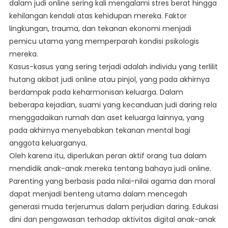
dalam judi online sering kali mengalami stres berat hingga
kehilangan kendali atas kehidupan mereka. Faktor
lingkungan, trauma, dan tekanan ekonomi menjadi
pemicu utama yang memperparah kondisi psikologis
mereka.
Kasus-kasus yang sering terjadi adalah individu yang terlilit
hutang akibat judi online atau pinjol, yang pada akhirnya
berdampak pada keharmonisan keluarga. Dalam
beberapa kejadian, suami yang kecanduan judi daring rela
menggadaikan rumah dan aset keluarga lainnya, yang
pada akhirnya menyebabkan tekanan mental bagi
anggota keluarganya.
Oleh karena itu, diperlukan peran aktif orang tua dalam
mendidik anak-anak mereka tentang bahaya judi online.
Parenting yang berbasis pada nilai-nilai agama dan moral
dapat menjadi benteng utama dalam mencegah
generasi muda terjerumus dalam perjudian daring. Edukasi
dini dan pengawasan terhadap aktivitas digital anak-anak