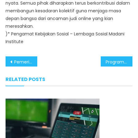
nyata. Semua pihak diharapkan terus berkontribusi dalam
membangun kesadaran kolektif guna menjaga masa
depan bangsa dari ancaman judi online yang kian
meresahkan.
)* Pengamat Kebijakan Sosial – Lembaga Sosial Madani
Institute
Post
Pemerintah Lakukan Efisiensi Pengeluaran Demi Peningkatan Kualitas Layanan Publik
Program Makan Bergizi Gratis Tidak Terdampak Efisiensi Anggaran
navigation
RELATED POSTS