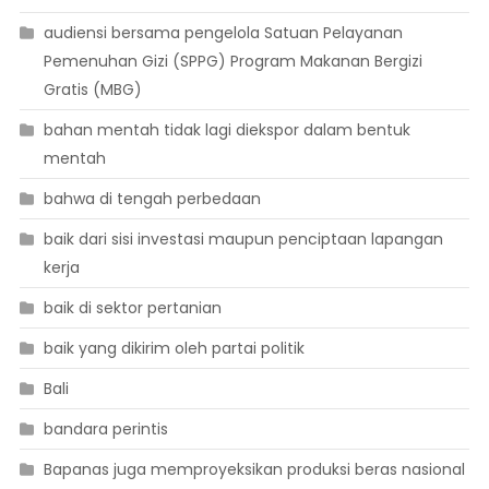
audiensi bersama pengelola Satuan Pelayanan
Pemenuhan Gizi (SPPG) Program Makanan Bergizi
Gratis (MBG)
bahan mentah tidak lagi diekspor dalam bentuk
mentah
bahwa di tengah perbedaan
baik dari sisi investasi maupun penciptaan lapangan
kerja
baik di sektor pertanian
baik yang dikirim oleh partai politik
Bali
bandara perintis
Bapanas juga memproyeksikan produksi beras nasional