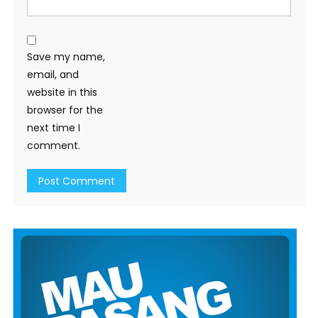
Save my name,
email, and
website in this
browser for the
next time I
comment.