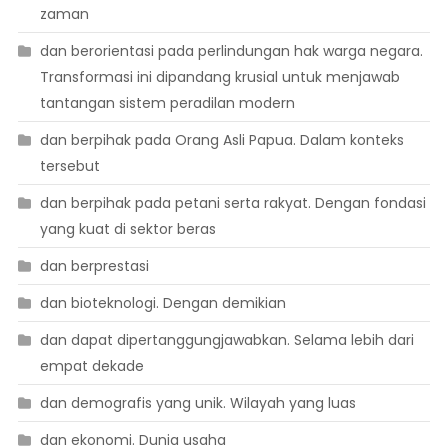
zaman
dan berorientasi pada perlindungan hak warga negara.
Transformasi ini dipandang krusial untuk menjawab
tantangan sistem peradilan modern
dan berpihak pada Orang Asli Papua. Dalam konteks
tersebut
dan berpihak pada petani serta rakyat. Dengan fondasi
yang kuat di sektor beras
dan berprestasi
dan bioteknologi. Dengan demikian
dan dapat dipertanggungjawabkan. Selama lebih dari
empat dekade
dan demografis yang unik. Wilayah yang luas
dan ekonomi. Dunia usaha