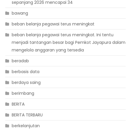
sepanjang 2026 mencapai 34
bawang
beban belanja pegawai terus meningkat
beban belanja pegawai terus meningkat. Ini tentu
menjadi tantangan besar bagi Pemkot Jayapura dalam
mengelola anggaran yang tersedia
beradab
berbasis data
berdaya saing
berimbang
BERITA
BERITA TERBARU
berkelanjutan