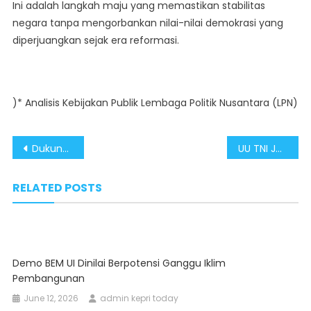
Ini adalah langkah maju yang memastikan stabilitas
negara tanpa mengorbankan nilai-nilai demokrasi yang
diperjuangkan sejak era reformasi.
)* Analisis Kebijakan Publik Lembaga Politik Nusantara (LPN)
Post
Dukungan Kuat terhadap Revisi UU TNI untuk Penguatan Pertahanan Nasional
UU TNI Jaga Supremasi Sipil dalam Sistem Pertahanan Negara
navigation
RELATED POSTS
Demo BEM UI Dinilai Berpotensi Ganggu Iklim
Pembangunan
June 12, 2026
admin kepri today