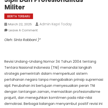
Militer
BERITA TERBARU
Admin Kepri Today
March 22, 2025
On
Leave A Comment
UU
Oleh: Sinta Rabbani )*
TNI
Hormati
Supremasi
Sipil
Revisi Undang-Undang Nomor 34 Tahun 2004 tentang
Dan
Tentara Nasional Indonesia (TNI) menandai langkah
Profesionalitas
strategis pemerintah dalam memperkuat sistem
Militer
pertahanan negara tanpa mengabaikan prinsip supremasi
sipil. Perubahan ini bertujuan menyesuaikan peran TNI
dengan tantangan zaman, memastikan profesionalisme
prajurit, dan meneguhkan komitmen pada nilai-nilai
demokrasi. Berbagai kalangan menyambut positif revisi ini