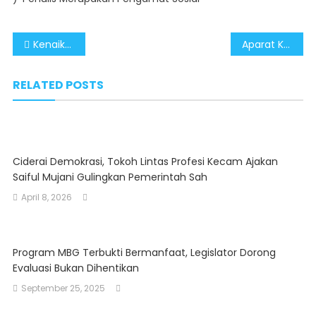
Post
Kenaikan UMP 2026 Dorong Konsumsi Rumah Tangga dan Aktivitas Ekonomi Nasional
Aparat Keamanan Dinilai Sukses Jaga Natal 2025 Aman dan Toleran
navigation
RELATED POSTS
Ciderai Demokrasi, Tokoh Lintas Profesi Kecam Ajakan
Saiful Mujani Gulingkan Pemerintah Sah
April 8, 2026
Program MBG Terbukti Bermanfaat, Legislator Dorong
Evaluasi Bukan Dihentikan
September 25, 2025