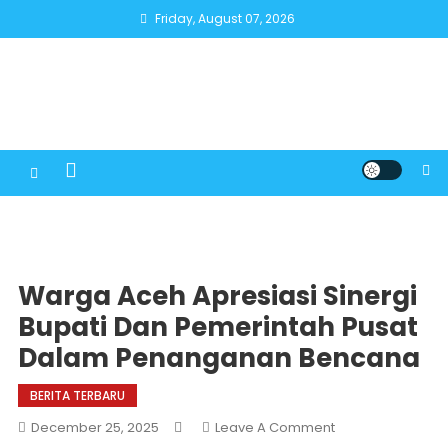
Skip
Friday, August 07, 2026
to
content
Warga Aceh Apresiasi Sinergi
Bupati Dan Pemerintah Pusat
Dalam Penanganan Bencana
BERITA TERBARU
On
December 25, 2025
Leave A Comment