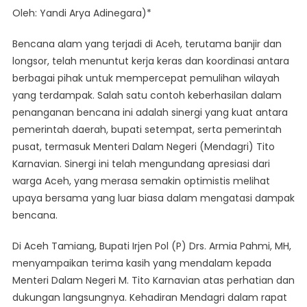
Warga
Oleh: Yandi Arya Adinegara)*
Aceh
Apresiasi
Bencana alam yang terjadi di Aceh, terutama banjir dan
Sinergi
longsor, telah menuntut kerja keras dan koordinasi antara
Bupati
berbagai pihak untuk mempercepat pemulihan wilayah
Dan
yang terdampak. Salah satu contoh keberhasilan dalam
Pemerintah
Pusat
penanganan bencana ini adalah sinergi yang kuat antara
Dalam
pemerintah daerah, bupati setempat, serta pemerintah
Penanganan
pusat, termasuk Menteri Dalam Negeri (Mendagri) Tito
Bencana
Karnavian. Sinergi ini telah mengundang apresiasi dari
warga Aceh, yang merasa semakin optimistis melihat
upaya bersama yang luar biasa dalam mengatasi dampak
bencana.
Di Aceh Tamiang, Bupati Irjen Pol (P) Drs. Armia Pahmi, MH,
menyampaikan terima kasih yang mendalam kepada
Menteri Dalam Negeri M. Tito Karnavian atas perhatian dan
dukungan langsungnya. Kehadiran Mendagri dalam rapat