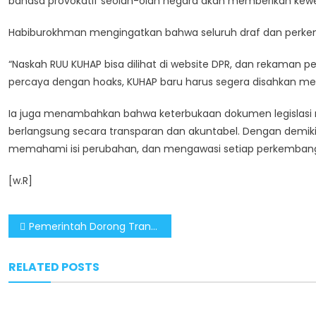
bahasa provokatif seolah-olah negara akan memberikan kew
Habiburokhman mengingatkan bahwa seluruh draf dan perke
“Naskah RUU KUHAP bisa dilihat di website DPR, dan rekaman 
percaya dengan hoaks, KUHAP baru harus segera disahkan meng
Ia juga menambahkan bahwa keterbukaan dokumen legislasi 
berlangsung secara transparan dan akuntabel. Dengan demik
memahami isi perubahan, dan mengawasi setiap perkembangan
[w.R]
Post
Pemerintah Dorong Transformasi Pertanian Guna Penguatan Ketahanan Pangan Papua
navigation
RELATED POSTS