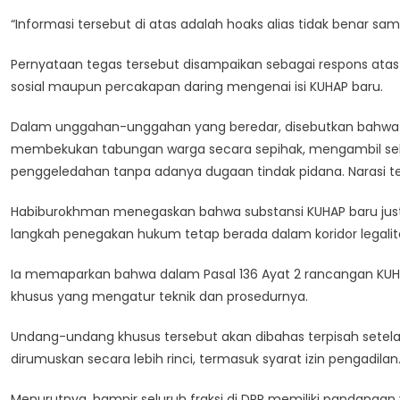
Tidak
“Informasi tersebut di atas adalah hoaks alias tidak benar s
Izinkan
Penyadapan
Pernyataan tegas tersebut disampaikan sebagai respons ata
Sepihak
sosial maupun percakapan daring mengenai isi KUHAP baru.
Dalam unggahan-unggahan yang beredar, disebutkan bahwa po
membekukan tabungan warga secara sepihak, mengambil selu
penggeledahan tanpa adanya dugaan tindak pidana. Narasi ter
Habiburokhman menegaskan bahwa substansi KUHAP baru just
langkah penegakan hukum tetap berada dalam koridor legalit
Ia memaparkan bahwa dalam Pasal 136 Ayat 2 rancangan KU
khusus yang mengatur teknik dan prosedurnya.
Undang-undang khusus tersebut akan dibahas terpisah sete
dirumuskan secara lebih rinci, termasuk syarat izin pengadilan
Menurutnya, hampir seluruh fraksi di DPR memiliki pandang