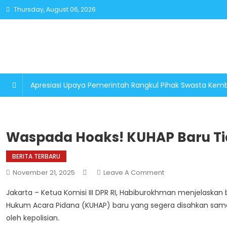
Skip
Thursday, August 06, 2026
to
content
Apresiasi Upaya Pemerintah Rangkul Pihak Swasta K
Waspada Hoaks! KUHAP Baru Ti
BERITA TERBARU
On
November 21, 2025
Leave A Comment
Waspada
Jakarta – Ketua Komisi III DPR RI, Habiburokhman menjela
Hoaks!
Hukum Acara Pidana (KUHAP) baru yang segera disahkan sam
KUHAP
oleh kepolisian.
Baru