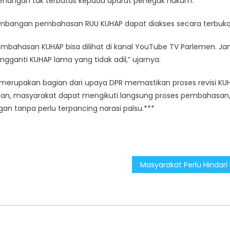
enangan tak terbatas kepada aparat penegak hukum.
mbangan pembahasan RUU KUHAP dapat diakses secara terbuka
pembahasan KUHAP bisa dilihat di kanal YouTube TV Parlemen. J
ganti KUHAP lama yang tidak adil,” ujarnya.
merupakan bagian dari upaya DPR memastikan proses revisi KU
ian, masyarakat dapat mengikuti langsung proses pembahasan
 tanpa perlu terpancing narasi palsu.***