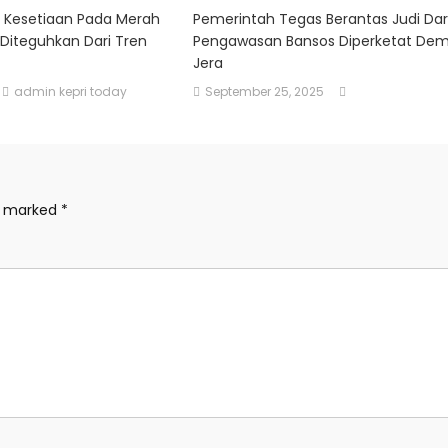
, Kesetiaan Pada Merah
Pemerintah Tegas Berantas Judi Dar
 Diteguhkan Dari Tren
Pengawasan Bansos Diperketat Demi
Jera
admin kepri today
September 25, 2025
re marked
*