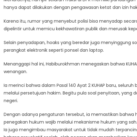
hanya dapat dilakukan dengan pengawasan ketat dan izin ha
Karena itu, rumor yang menyebut polisi bisa menyadap seca
dipelintir untuk memicu kekhawatiran publik dan merusak kepe
Selain penyadapan, hoaks yang beredar juga menyinggung soa
perangkat elektronik seperti ponsel dan laptop.
Menanggapi hal ini, Habiburokhman menegaskan bahwa KUHAP 
wenangan.
Ia merinci bahwa dalam Pasal 140 Ayat 2 KUHAP baru, seluruh 
melalui persetujuan hakim. Begitu pula soal penyitaan, yang 
negeri.
Dengan adanya pengaturan tersebut, ia memastikan bahwa ha
penegakan hukum wajib melalui mekanisme hukum yang sah
Ia juga mengimbau masyarakat untuk tidak mudah terpancing 