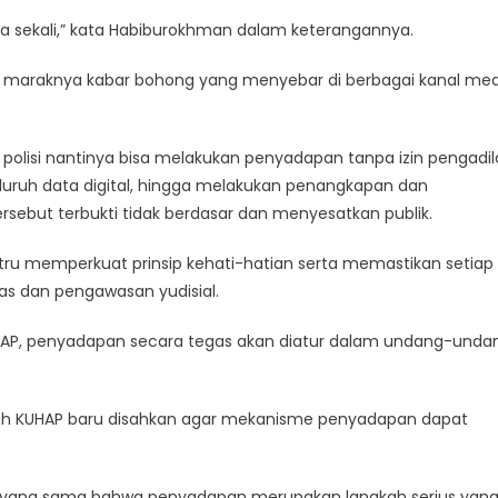
ama sekali,” kata Habiburokhman dalam keterangannya.
s maraknya kabar bohong yang menyebar di berbagai kanal med
lisi nantinya bisa melakukan penyadapan tanpa izin pengadil
ruh data digital, hingga melakukan penangkapan dan
sebut terbukti tidak berdasar dan menyesatkan publik.
ru memperkuat prinsip kehati-hatian serta memastikan setiap
as dan pengawasan yudisial.
HAP, penyadapan secara tegas akan diatur dalam undang-unda
lah KUHAP baru disahkan agar mekanisme penyadapan dapat
.
an yang sama bahwa penyadapan merupakan langkah serius yan