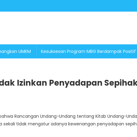
embangkan UMKM
Kesuksesan Program MBG Berdampak Positif
dak Izinkan Penyadapan Sepiha
skan bahwa Rancangan Undang-Undang tentang Kitab Undang-Und
a sekali tidak mengatur adanya kewenangan penyadapan sepih