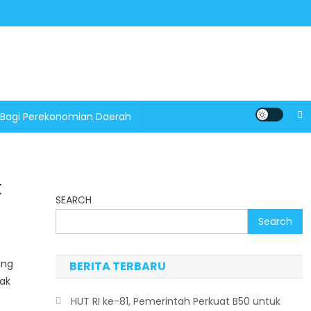
 Bagi Perekonomian Daerah
k
SEARCH
Search
ang
BERITA TERBARU
ak
HUT RI ke-81, Pemerintah Perkuat B50 untuk