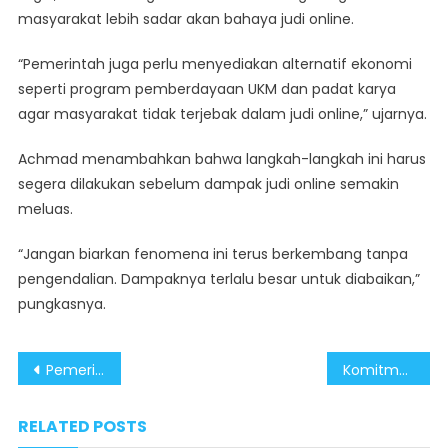
masyarakat lebih sadar akan bahaya judi online.
“Pemerintah juga perlu menyediakan alternatif ekonomi
seperti program pemberdayaan UKM dan padat karya
agar masyarakat tidak terjebak dalam judi online,” ujarnya.
Achmad menambahkan bahwa langkah-langkah ini harus
segera dilakukan sebelum dampak judi online semakin
meluas.
“Jangan biarkan fenomena ini terus berkembang tanpa
pengendalian. Dampaknya terlalu besar untuk diabaikan,”
pungkasnya.
Post
Pemerintah Pastikan Inpres CASN Segera Terbit, Masyarakat Diminta Tenang dan Tidak Terprovokasi
Komitmen Perjuangkan Nasib Pengemudi Online, Pemerintah Dorong Perusahaan Bayar THR
navigation
RELATED POSTS