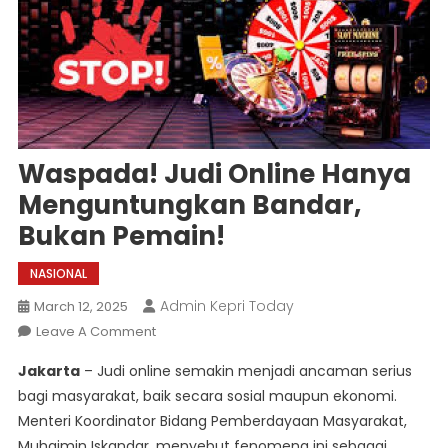
Waspada! Judi Online Hanya
Menguntungkan Bandar,
Bukan Pemain!
NASIONAL
Admin Kepri Today
March 12, 2025
On
Leave A Comment
Waspada!
Jakarta
– Judi online semakin menjadi ancaman serius
Judi
bagi masyarakat, baik secara sosial maupun ekonomi.
Online
Menteri Koordinator Bidang Pemberdayaan Masyarakat,
Hanya
Muhaimin Iskandar, menyebut fenomena ini sebagai
Menguntungkan