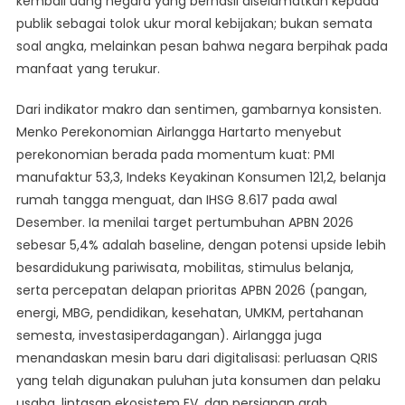
kembali uang negara yang berhasil diselamatkan kepada
publik sebagai tolok ukur moral kebijakan; bukan semata
soal angka, melainkan pesan bahwa negara berpihak pada
manfaat yang terukur.
Dari indikator makro dan sentimen, gambarnya konsisten.
Menko Perekonomian Airlangga Hartarto menyebut
perekonomian berada pada momentum kuat: PMI
manufaktur 53,3, Indeks Keyakinan Konsumen 121,2, belanja
rumah tangga menguat, dan IHSG 8.617 pada awal
Desember. Ia menilai target pertumbuhan APBN 2026
sebesar 5,4% adalah baseline, dengan potensi upside lebih
besardidukung pariwisata, mobilitas, stimulus belanja,
serta percepatan delapan prioritas APBN 2026 (pangan,
energi, MBG, pendidikan, kesehatan, UMKM, pertahanan
semesta, investasiperdagangan). Airlangga juga
menandaskan mesin baru dari digitalisasi: perluasan QRIS
yang telah digunakan puluhan juta konsumen dan pelaku
usaha, lintasan ekosistem EV, dan persiapan arah