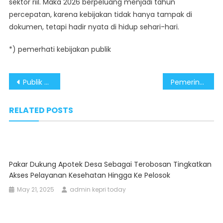
sektor riil. Maka 2026 berpeluang menjadi tahun
percepatan, karena kebijakan tidak hanya tampak di
dokumen, tetapi hadir nyata di hidup sehari-hari.
*) pemerhati kebijakan publik
Post
Publik Optimis Pada Presiden: Data Menguat, Kepercayaan Publik Tinggi, dan Agenda Akselerasi 2026
Pemerintah Dukung Danantara Jadi Penggerak UMKM B2B dan Akselerator KEK Indonesia Timur
navigation
RELATED POSTS
Pakar Dukung Apotek Desa Sebagai Terobosan Tingkatkan
Akses Pelayanan Kesehatan Hingga Ke Pelosok
May 21, 2025
admin kepri today