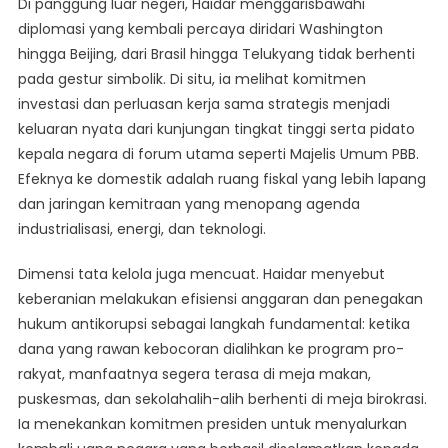
Di panggung luar negeri, Haidar menggarisbawahi
diplomasi yang kembali percaya diridari Washington
hingga Beijing, dari Brasil hingga Telukyang tidak berhenti
pada gestur simbolik. Di situ, ia melihat komitmen
investasi dan perluasan kerja sama strategis menjadi
keluaran nyata dari kunjungan tingkat tinggi serta pidato
kepala negara di forum utama seperti Majelis Umum PBB.
Efeknya ke domestik adalah ruang fiskal yang lebih lapang
dan jaringan kemitraan yang menopang agenda
industrialisasi, energi, dan teknologi.
Dimensi tata kelola juga mencuat. Haidar menyebut
keberanian melakukan efisiensi anggaran dan penegakan
hukum antikorupsi sebagai langkah fundamental: ketika
dana yang rawan kebocoran dialihkan ke program pro-
rakyat, manfaatnya segera terasa di meja makan,
puskesmas, dan sekolahalih-alih berhenti di meja birokrasi.
Ia menekankan komitmen presiden untuk menyalurkan