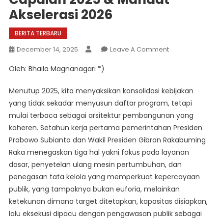
Akselerasi 2026
BERITA TERBARU
On
December 14, 2025
Leave A Comment
Asta
Oleh: Bhaila Magnanagari *)
Cita
Berbuah
Menutup 2025, kita menyaksikan konsolidasi kebijakan
Apresiasi
yang tidak sekadar menyusun daftar program, tetapi
Capaian
mulai terbaca sebagai arsitektur pembangunan yang
2025
koheren. Setahun kerja pertama pemerintahan Presiden
&
Mandat
Prabowo Subianto dan Wakil Presiden Gibran Rakabuming
Akselerasi
Raka menegaskan tiga hal yakni fokus pada layanan
2026
dasar, penyetelan ulang mesin pertumbuhan, dan
penegasan tata kelola yang memperkuat kepercayaan
publik, yang tampaknya bukan euforia, melainkan
ketekunan dimana target ditetapkan, kapasitas disiapkan,
lalu eksekusi dipacu dengan pengawasan publik sebagai