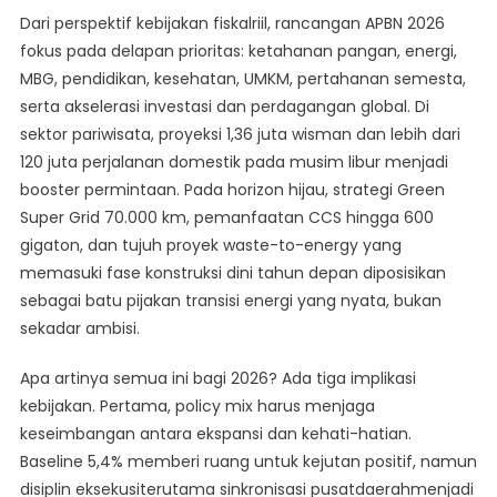
Dari perspektif kebijakan fiskalriil, rancangan APBN 2026
fokus pada delapan prioritas: ketahanan pangan, energi,
MBG, pendidikan, kesehatan, UMKM, pertahanan semesta,
serta akselerasi investasi dan perdagangan global. Di
sektor pariwisata, proyeksi 1,36 juta wisman dan lebih dari
120 juta perjalanan domestik pada musim libur menjadi
booster permintaan. Pada horizon hijau, strategi Green
Super Grid 70.000 km, pemanfaatan CCS hingga 600
gigaton, dan tujuh proyek waste-to-energy yang
memasuki fase konstruksi dini tahun depan diposisikan
sebagai batu pijakan transisi energi yang nyata, bukan
sekadar ambisi.
Apa artinya semua ini bagi 2026? Ada tiga implikasi
kebijakan. Pertama, policy mix harus menjaga
keseimbangan antara ekspansi dan kehati-hatian.
Baseline 5,4% memberi ruang untuk kejutan positif, namun
disiplin eksekusiterutama sinkronisasi pusatdaerahmenjadi