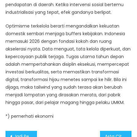
pendapatan di daerah. Ketika intervensi sosial bertemu
industrialisasi yang tepat, efek gandanya berlipat.
Optimisme terkelola berarti mengandalkan kekuatan
domestik sembari menjaga buffers kebijakan. Indonesia
memasuki 2026 dengan fondasi kokoh dan ruang
akselerasi nyata. Data menguat, tata kelola diperkuat, dan
kepercayaan publik terjaga. Tugas utama tahun depan
adalah mempertahankan disiplin eksekusi, mempercepat
investasi berkualitas, serta memastikan transformasi
digital, transformasi hijau menetes sampai ke hilir. Bila ini
dijaga, maka tailwind yang sudah terasa akan berubah
menjadi lompatan yang dirasakan merata, dari pabrik
hingga pasar, dari pelajar magang hingga pelaku UMKM.
*) pemerhati ekonomi
Post
Jadi Penopang Utama Fondasi Ekonomi Indonesia di 2026, Program Prioritas Beri Dampak Nyata
Asta Cita Berbuah Apresiasi Capaian 2025 & Mandat Akselerasi 2026