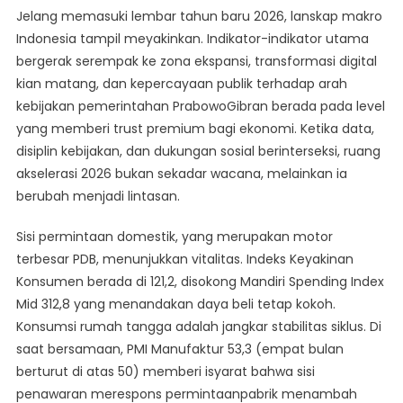
Pada
Jelang memasuki lembar tahun baru 2026, lanskap makro
Presiden:
Indonesia tampil meyakinkan. Indikator-indikator utama
Data
bergerak serempak ke zona ekspansi, transformasi digital
Menguat,
kian matang, dan kepercayaan publik terhadap arah
Kepercayaan
Publik
kebijakan pemerintahan PrabowoGibran berada pada level
Tinggi,
yang memberi trust premium bagi ekonomi. Ketika data,
Dan
disiplin kebijakan, dan dukungan sosial berinterseksi, ruang
Agenda
akselerasi 2026 bukan sekadar wacana, melainkan ia
Akselerasi
berubah menjadi lintasan.
2026
Sisi permintaan domestik, yang merupakan motor
terbesar PDB, menunjukkan vitalitas. Indeks Keyakinan
Konsumen berada di 121,2, disokong Mandiri Spending Index
Mid 312,8 yang menandakan daya beli tetap kokoh.
Konsumsi rumah tangga adalah jangkar stabilitas siklus. Di
saat bersamaan, PMI Manufaktur 53,3 (empat bulan
berturut di atas 50) memberi isyarat bahwa sisi
penawaran merespons permintaanpabrik menambah