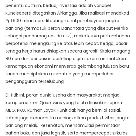
penentu outturn. Kedua, investasi adalah variabel
kunciseperti ditegaskan Airlangga. Jika realisasi mendekati
Rp1.900 triliun dan ditopang kanal pembiayaan jangka
panjang (termasuk peran Danantara yang disebut Menko
sebagai pendorong upside risk), maka kurva pertumbuhan
berpotensi melengkung ke atas lebih cepat. Ketiga, pasar
tenaga kerja harus disiapkan secara agresif. Skala magang
80 ribu dan perluasan upskilling digital akan menentukan
kemampuan ekonomi menyerap gelombang lulusan baru
tanpa menciptakan mismatch yang memperlebar
pengangguran terselubung.
Di titik ini, peran dunia usaha dan masyarakat menjadi
komplementer. Quick wins yang telah dirasakanseperti
MBG, PKG, Rumah Layak Hunitidak hanya bernilai sosial,
tetapi juga ekonomi. Ia meningkatkan produktivitas jangka
panjang melalui kesehatan, menstimulasi permintaan
bahan baku dan jasa logistik, serta mempercepat sirkulasi