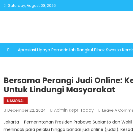
Skip
Saturday, August 08, 2026
to
content
Apresiasi Upaya Pemerintah Rangkul Pihak Swasta K
Bersama Perangi Judi Online: Ke
Untuk Lindungi Masyarakat
NASIONAL
Admin Kepri Today
December 22, 2024
Leave A Comme
Jakarta – Pemerintahan Presiden Prabowo Subianto dan Waki
menindak para pelaku hingga bandar judi online (judol). Kesa