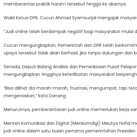
memberantas praktik haram tersebut hingga ke akarnya.
Wakil Ketua DPR, Cucun Ahmad Syamsurijal mengajak masyarak
“Judi online telah berdampak negatif bagi masyarakat mulai d
Cucun mengungkapkan, Pemerintah dan DPR telah berkomitme
upaya tersebut tidak akan berhasil, jika tanpa dukungan dan
Senada, Deputi Bidang Analisis dan Pemeriksaan Pusat Pelapor
mengungkapkan tingginya keterlibatan masyarakat berpenghasi
“Bisa dilihat dia marah-marah, frustrasi, mengumpat, tapi te
mengenaskan,” kata Danang
Menurutnya, pemberantasan judi online memerlukan kerja sa
Menteri Komunikasi dan Digital (Menkomdigi) Meutya Hafid m
judi online dalam satu bulan pertama pemerintahan Presiden