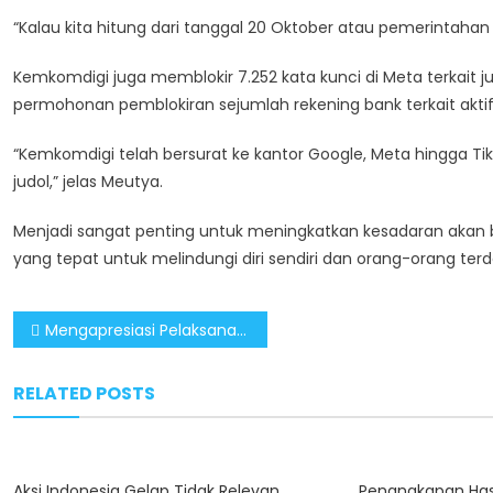
“Kalau kita hitung dari tanggal 20 Oktober atau pemerintahan
Kemkomdigi juga memblokir 7.252 kata kunci di Meta terkait 
permohonan pemblokiran sejumlah rekening bank terkait aktifit
“Kemkomdigi telah bersurat ke kantor Google, Meta hingga Ti
judol,” jelas Meutya.
Menjadi sangat penting untuk meningkatkan kesadaran akan
yang tepat untuk melindungi diri sendiri dan orang-orang terd
Post
Mengapresiasi Pelaksanaan Pilkada Berjalan Lancar, Tertib dan Tanpa Konflik
navigation
RELATED POSTS
Aksi Indonesia Gelap Tidak Relevan,
Penangkapan Has