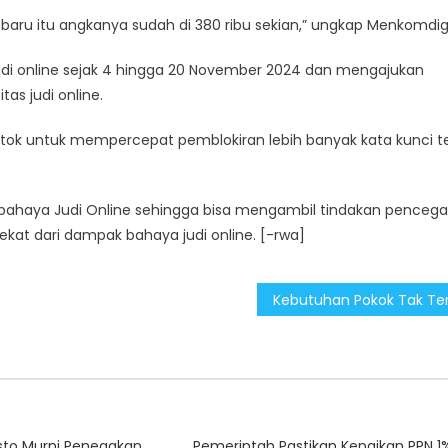
 baru itu angkanya sudah di 380 ribu sekian,” ungkap Menkomdigi
judi online sejak 4 hingga 20 November 2024 dan mengajukan
as judi online.
ktok untuk mempercepat pemblokiran lebih banyak kata kunci te
 bahaya Judi Online sehingga bisa mengambil tindakan penceg
ekat dari dampak bahaya judi online. [-rwa]
to Murni Penegakan
Pemerintah Pastikan Kenaikan PPN 1