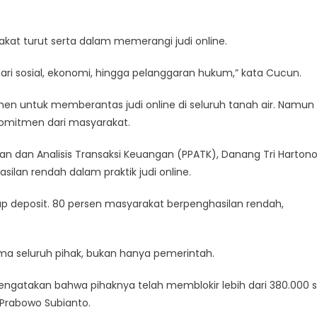
Online:
Kesadaran
at turut serta dalam memerangi judi online.
Publik
Jadi
ari sosial, ekonomi, hingga pelanggaran hukum,” kata Cucun.
Pilar
Penting
n untuk memberantas judi online di seluruh tanah air. Namun
Untuk
 komitmen dari masyarakat.
Lindungi
Masyarakat
an dan Analisis Transaksi Keuangan (PPATK), Danang Tri Hartono
lan rendah dalam praktik judi online.
tap deposit. 80 persen masyarakat berpenghasilan rendah,
ma seluruh pihak, bukan hanya pemerintah.
engatakan bahwa pihaknya telah memblokir lebih dari 380.000 s
 Prabowo Subianto.