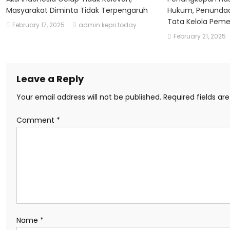
Masyarakat Diminta Tidak Terpengaruh
Hukum, Penundaa
Tata Kelola Peme
February 17, 2025
admin kepri today
February 21, 2025
Leave a Reply
Your email address will not be published.
Required fields a
Comment
*
Name
*