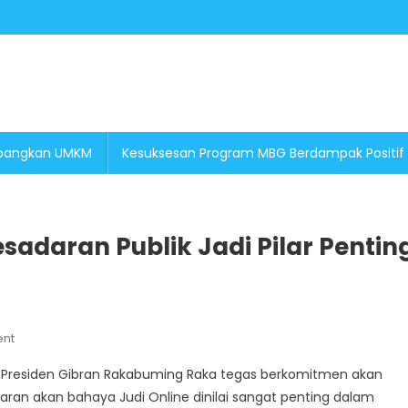
embangkan UMKM
Kesuksesan Program MBG Berdampak Positif
sadaran Publik Jadi Pilar Pentin
On
nt
Bersama
l Presiden Gibran Rakabuming Raka tegas berkomitmen akan
Perangi
daran akan bahaya Judi Online dinilai sangat penting dalam
Judi