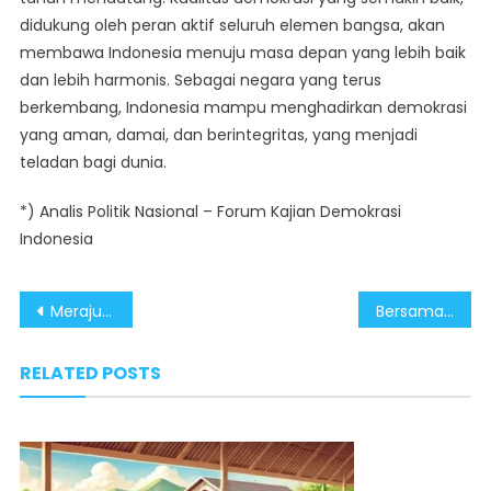
didukung oleh peran aktif seluruh elemen bangsa, akan
membawa Indonesia menuju masa depan yang lebih baik
dan lebih harmonis. Sebagai negara yang terus
berkembang, Indonesia mampu menghadirkan demokrasi
yang aman, damai, dan berintegritas, yang menjadi
teladan bagi dunia.
*) Analis Politik Nasional – Forum Kajian Demokrasi
Indonesia
Post
Merajut Persatuan Pasca Pilkada 2024: Saatnya Fokus pada Pembangunan
Bersama Perangi Judi Online: Kesadaran Publik Jadi Pilar Penting Untuk Lindungi Masyarakat
navigation
RELATED POSTS