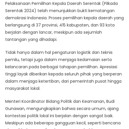
Pelaksanaan Pemilihan Kepala Daerah Serentak (Pilkada
Berjalan
Serentak 2024) telah menunjukkan bukti kematangan
Lancar,
demokrasi Indonesia. Proses pemilihan kepala daerah yang
Tertib
berlangsung di 37 provinsi, 415 kabupaten, dan 93 kota
Dan
Tanpa
berjalan dengan lancar, meskipun ada sejumlah
Konflik
tantangan yang dihadapi.
Tidak hanya dalam hal pengaturan logistik dan teknis
pemilu, tetapi juga dalam menjaga kedamaian serta
kelancaran pada berbagai tahapan pemilihan. Apresiasi
tinggi layak diberikan kepada seluruh pihak yang berperan
dalam menjaga ketertiban, dari pemerintah pusat hingga
masyarakat lokal.
Menteri Koordinator Bidang Politik dan Keamanan, Budi
Gunawan, mengungkapkan bahwa secara umum, ajang
kontestasi politik lokal ini berjalan dengan sangat baik.
Meskipun ada beberapa gangguan kecil, seperti bencana