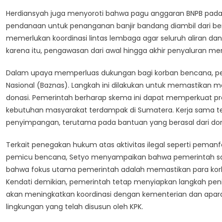
Herdiansyah juga menyoroti bahwa pagu anggaran BNPB pada 
pendanaan untuk penanganan banjir bandang diambil dari be
memerlukan koordinasi lintas lembaga agar seluruh aliran d
karena itu, pengawasan dari awal hingga akhir penyaluran men
Dalam upaya memperluas dukungan bagi korban bencana, pem
Nasional (Baznas). Langkah ini dilakukan untuk memastikan 
donasi. Pemerintah berharap skema ini dapat memperkuat pros
kebutuhan masyarakat terdampak di Sumatera. Kerja sama te
penyimpangan, terutama pada bantuan yang berasal dari dona
Terkait penegakan hukum atas aktivitas ilegal seperti pemanf
pemicu bencana, Setyo menyampaikan bahwa pemerintah saa
bahwa fokus utama pemerintah adalah memastikan para korb
Kendati demikian, pemerintah tetap menyiapkan langkah pen
akan meningkatkan koordinasi dengan kementerian dan apar
lingkungan yang telah disusun oleh KPK.