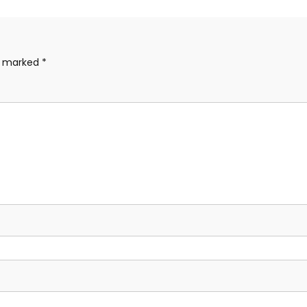
re marked
*