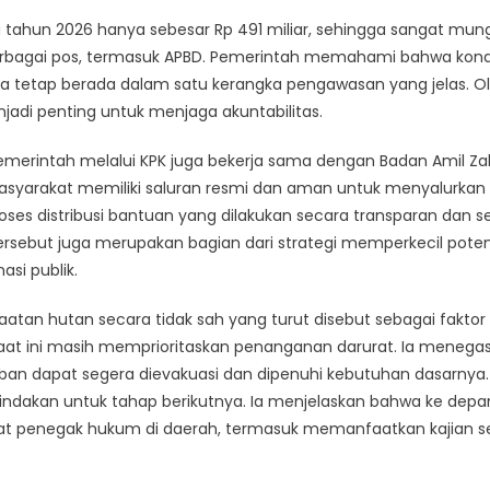
tahun 2026 hanya sebesar Rp 491 miliar, sehingga sangat mun
rbagai pos, termasuk APBD. Pemerintah memahami bahwa kondis
ana tetap berada dalam satu kerangka pengawasan yang jelas. O
jadi penting untuk menjaga akuntabilitas.
erintah melalui KPK juga bekerja sama dengan Badan Amil Za
masyarakat memiliki saluran resmi dan aman untuk menyalurkan
es distribusi bantuan yang dilakukan secara transparan dan s
rsebut juga merupakan bagian dari strategi memperkecil poten
si publik.
aatan hutan secara tidak sah yang turut disebut sebagai faktor
t ini masih memprioritaskan penanganan darurat. Ia menega
an dapat segera dievakuasi dan dipenuhi kebutuhan dasarnya.
indakan untuk tahap berikutnya. Ia menjelaskan bahwa ke depa
at penegak hukum di daerah, termasuk memanfaatkan kajian s