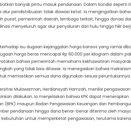
batkan banyak pintu masuk pendanaan. Dalam kondisi seperti it
 alur pendistribusian tidak diawasi ketat. Ia mengingatkan bah
ah pusat, pemerintah daerah, lembaga terkait, hingga donasi dar
asi menyeluruh agar alur penyaluran dari hulu hingga hilir berj
terhadap isu dugaan kejanggalan harga bansos yang ramai dib
dugaan harga beras mencapai Rp 60.000 per kilogram dalam pa
enyatakan bahwa pemerintah memahami kekhawatiran masyarak
angkah yang tidak bisa ditawar. Ia menegaskan bahwa mekanis
 untuk memastikan semua dana digunakan sesuai peruntukannya.
 Universitas Mulawarman, Herdiansyah Hamzah, menilai pengawasan
nkan dilakukan. Ia menjelaskan bahwa KPK dapat menerapkan
gan (BPK) maupun Badan Pengawasan Keuangan dan Pembang
sumber pendanaan hingga dana benar-benar diterima oleh masy
n kebutuhan untuk memperketat pengawasan, terutama karena 