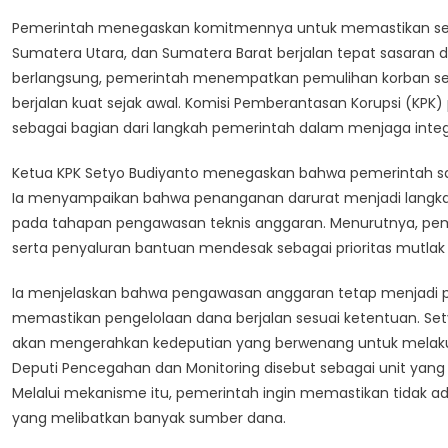
Korupsi,
Pemerintah menegaskan komitmennya untuk memastikan selur
Pemerintah
Sumatera Utara, dan Sumatera Barat berjalan tepat sasaran d
Pastikan
berlangsung, pemerintah menempatkan pemulihan korban s
Pengawasan
berjalan kuat sejak awal. Komisi Pemberantasan Korupsi (KP
Ketat
AnggaranBantuan
sebagai bagian dari langkah pemerintah dalam menjaga integ
Bencana
Ketua KPK Setyo Budiyanto menegaskan bahwa pemerintah saa
Sumatera
Ia menyampaikan bahwa penanganan darurat menjadi langkah
pada tahapan pengawasan teknis anggaran. Menurutnya, pe
serta penyaluran bantuan mendesak sebagai prioritas mutlak d
Ia menjelaskan bahwa pengawasan anggaran tetap menjadi p
memastikan pengelolaan dana berjalan sesuai ketentuan. Setyo
akan mengerahkan kedeputian yang berwenang untuk melakuk
Deputi Pencegahan dan Monitoring disebut sebagai unit yan
Melalui mekanisme itu, pemerintah ingin memastikan tidak 
yang melibatkan banyak sumber dana.