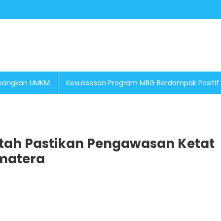
embangkan UMKM
Kesuksesan Program MBG Berdampak Positif
ntah Pastikan Pengawasan Ketat
matera