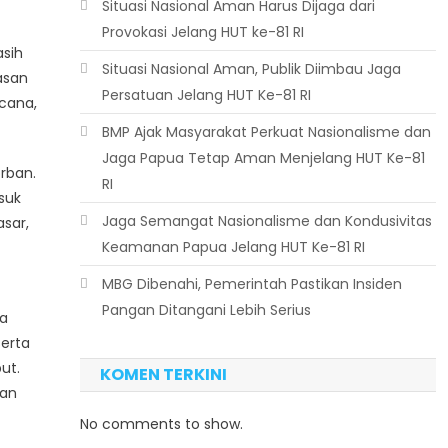
Situasi Nasional Aman Harus Dijaga dari
Provokasi Jelang HUT ke-81 RI
asih
Situasi Nasional Aman, Publik Diimbau Jaga
asan
Persatuan Jelang HUT Ke-81 RI
cana,
BMP Ajak Masyarakat Perkuat Nasionalisme dan
Jaga Papua Tetap Aman Menjelang HUT Ke-81
rban.
RI
suk
Jaga Semangat Nasionalisme dan Kondusivitas
sar,
Keamanan Papua Jelang HUT Ke-81 RI
MBG Dibenahi, Pemerintah Pastikan Insiden
Pangan Ditangani Lebih Serius
ya
erta
ut.
KOMEN TERKINI
aan
No comments to show.