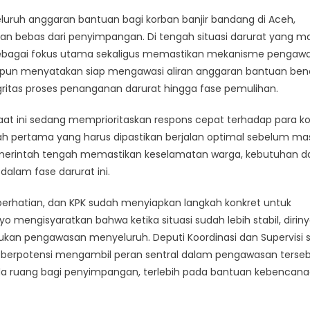
uh anggaran bantuan bagi korban banjir bandang di Aceh,
an bebas dari penyimpangan. Di tengah situasi darurat yang m
ebagai fokus utama sekaligus memastikan mekanisme pengaw
K) pun menyatakan siap mengawasi aliran anggaran bantuan ben
ritas proses penanganan darurat hingga fase pemulihan.
t ini sedang memprioritaskan respons cepat terhadap para ko
 pertama yang harus dipastikan berjalan optimal sebelum ma
merintah tengah memastikan keselamatan warga, kebutuhan da
alam fase darurat ini.
erhatian, dan KPK sudah menyiapkan langkah konkret untuk
 mengisyaratkan bahwa ketika situasi sudah lebih stabil, dirin
an pengawasan menyeluruh. Deputi Koordinasi dan Supervisi s
g berpotensi mengambil peran sentral dalam pengawasan terseb
ada ruang bagi penyimpangan, terlebih pada bantuan kebencan