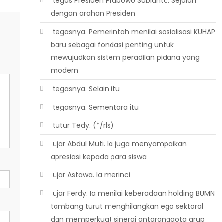
 tegas Presiden Prabowo Subianto. Sejalan
dengan arahan Presiden
 tegasnya. Pemerintah menilai sosialisasi KUHAP
baru sebagai fondasi penting untuk
mewujudkan sistem peradilan pidana yang
modern
 tegasnya. Selain itu
 tegasnya. Sementara itu
 tutur Tedy. (*/rls)
 ujar Abdul Muti. Ia juga menyampaikan
apresiasi kepada para siswa
 ujar Astawa. Ia merinci
 ujar Ferdy. Ia menilai keberadaan holding BUMN
tambang turut menghilangkan ego sektoral
dan memperkuat sinergi antaranggota grup