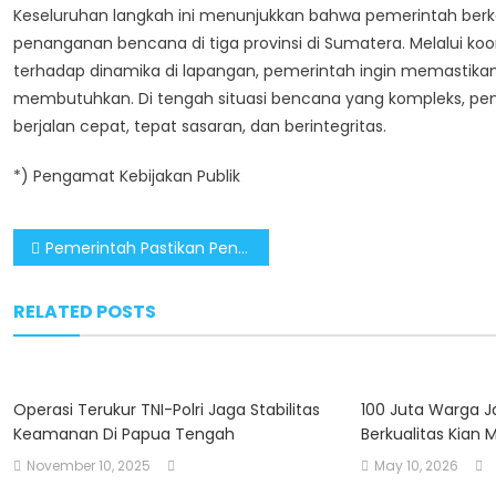
Keseluruhan langkah ini menunjukkan bahwa pemerintah berko
penanganan bencana di tiga provinsi di Sumatera. Melalui koo
terhadap dinamika di lapangan, pemerintah ingin memastika
membutuhkan. Di tengah situasi bencana yang kompleks, pen
berjalan cepat, tepat sasaran, dan berintegritas.
*) Pengamat Kebijakan Publik
Post
Pemerintah Pastikan Penanganan Bencana Sumatera Bebas Korupsi
navigation
RELATED POSTS
Operasi Terukur TNI-Polri Jaga Stabilitas
100 Juta Warga J
Keamanan Di Papua Tengah
Berkualitas Kian 
November 10, 2025
May 10, 2026