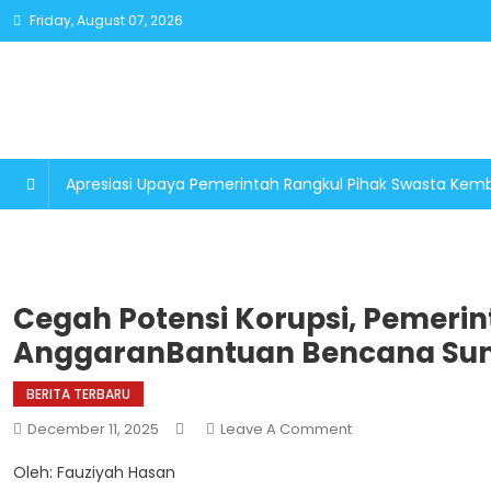
Skip
Friday, August 07, 2026
to
content
Apresiasi Upaya Pemerintah Rangkul Pihak Swasta K
Cegah Potensi Korupsi, Pemeri
AnggaranBantuan Bencana Su
BERITA TERBARU
On
December 11, 2025
Leave A Comment
Cegah
Oleh: Fauziyah Hasan
Potensi