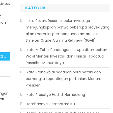
ivitas
KATEGORI
g
 jelas Rosan. Rosan sebelumnya juga
ihan
mengungkapkan bahwa beberapa proyek yang
akan memulai pembangunan antara lain
Smelter Grade Alumina Refinery (SGAR)
 kata M Toha. Pandangan serupa disampaikan
Wakil Menteri Investasi dan Hilirisasi Todotua
Pemerintah Tegaskan MBG Sebagai Program Jangka Panjang
Pasaribu. Menurutnya
 kata Prabowo di hadapan para petani dan
pemangku kepentingan pertanian. Menurut
Presiden
angan
 kata Prasetyo Hadi di Hambalang
yat
 tambahnya. Sementara itu