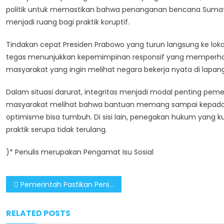
politik untuk memastikan bahwa penanganan bencana Sumat
menjadi ruang bagi praktik koruptif.
Tindakan cepat Presiden Prabowo yang turun langsung ke lok
tegas menunjukkan kepemimpinan responsif yang memperhati
masyarakat yang ingin melihat negara bekerja nyata di lapan
Dalam situasi darurat, integritas menjadi modal penting pe
masyarakat melihat bahwa bantuan memang sampai kepada m
optimisme bisa tumbuh. Di sisi lain, penegakan hukum yang 
praktik serupa tidak terulang.
)* Penulis merupakan Pengamat Isu Sosial
Post
Pemerintah Pastikan Penindakan Keras terhadap Penyelewengan Dana Bencana Sumatera
navigation
RELATED POSTS