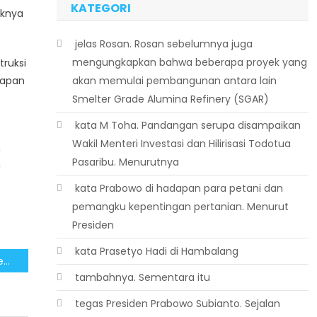
KATEGORI
iknya
 jelas Rosan. Rosan sebelumnya juga
mengungkapkan bahwa beberapa proyek yang
ruksi
rapan
akan memulai pembangunan antara lain
Smelter Grade Alumina Refinery (SGAR)
 kata M Toha. Pandangan serupa disampaikan
Wakil Menteri Investasi dan Hilirisasi Todotua
n
Pasaribu. Menurutnya
a
 kata Prabowo di hadapan para petani dan
pemangku kepentingan pertanian. Menurut
Presiden
 kata Prasetyo Hadi di Hambalang
Cegah Potensi Korupsi, Pemerintah Pastikan Pengawasan Ketat AnggaranBantuan Bencana Sumatera
 tambahnya. Sementara itu
 tegas Presiden Prabowo Subianto. Sejalan