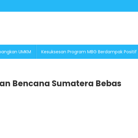
embangkan UMKM
Kesuksesan Program MBG Berdampak Positif
nan Bencana Sumatera Bebas