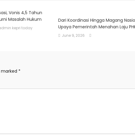
sasi, Vonis 4,5 Tahun
rni Masalah Hukum
Dari Koordinasi Hingga Magang Nasio
Upaya Pemerintah Menahan Laju PH
admin kepri today
June 9, 2026
re marked
*