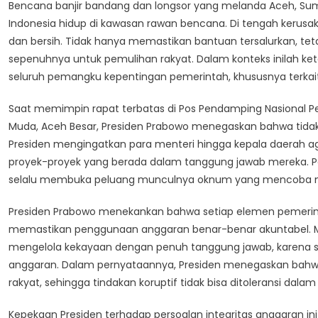
Bencana banjir bandang dan longsor yang melanda Aceh, Su
Bencana
Indonesia hidup di kawasan rawan bencana. Di tengah kerusaka
Sumatera
dan bersih. Tidak hanya memastikan bantuan tersalurkan, te
Bebas
sepenuhnya untuk pemulihan rakyat. Dalam konteks inilah ke
Korupsi
seluruh pemangku kepentingan pemerintah, khususnya terk
Saat memimpin rapat terbatas di Pos Pendamping Nasional P
Muda, Aceh Besar, Presiden Prabowo menegaskan bahwa tidak
Presiden mengingatkan para menteri hingga kepala daerah a
proyek-proyek yang berada dalam tanggung jawab mereka. Pe
selalu membuka peluang munculnya oknum yang mencoba me
Presiden Prabowo menekankan bahwa setiap elemen pemeri
memastikan penggunaan anggaran benar-benar akuntabel. M
mengelola kekayaan dengan penuh tanggung jawab, karena saa
anggaran. Dalam pernyataannya, Presiden menegaskan bahwa
rakyat, sehingga tindakan koruptif tidak bisa ditoleransi dala
Kepekaan Presiden terhadap persoalan integritas anggaran i