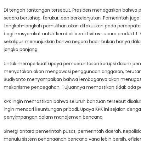
Di tengah tantangan tersebut, Presiden menegaskan bahwa 
secara bertahap, terukur, dan berkelanjutan. Pemerintah jug
Langkah-langkah pemulihan akan difokuskan pada percepatan n
bagi masyarakat untuk kembali beraktivitas secara produkti
sekaligus menunjukkan bahwa negara hadir bukan hanya dala
jangka panjang.
Untuk memperkuat upaya pemberantasan korupsi dalam pena
menyatakan akan mengawasi penggunaan anggaran, terutama 
Budiyanto menyampaikan bahwa lembaganya akan menugaskan 
mekanisme pencegahan. Tujuannya memastikan tidak ada pen
KPK ingin memastikan bahwa seluruh bantuan tersebut disal
ingin mencari keuntungan pribadi. Upaya KPK ini sejalan den
penyimpangan dalam manajemen bencana.
Sinergi antara pemerintah pusat, pemerintah daerah, Kepolis
menuju sistem penanganan bencana yang lebih bersih, efisien