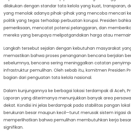
dilakukan dengan standar tata kelola yang kuat, transparan, d
yang menolak adanya pihak-pihak yang mencoba mencari keu
politik yang tegas terhadap perbuatan korupsi. Presiden ba
pemeriksaan, mencatat potensi pelanggaran, dan memberikan 
mereka yang berupaya melipatgandakan harga atau memain
Langkah tersebut sejalan dengan kebutuhan masyarakat yang b
memastikan bahwa proses penanganan bencana berjalan bersih
sebelumnya, bencana sering meninggalkan catatan penyimpanga
infrastruktur pemulihan. Oleh sebab itu, komitmen Presiden
bagian dari penguatan tata kelola nasional.
Dalam kunjungannya ke berbagai lokasi terdampak di Aceh, Pr
Laporan yang diterimanya menunjukkan banyak area persawa
dekat. Kondisi ini jelas berdampak pada stabilitas pangan lok
berukuran besar maupun kecil—turut merusak sistem irigasi d
memperlihatkan bahwa pemulihan membutuhkan kerja besar
signifikan.