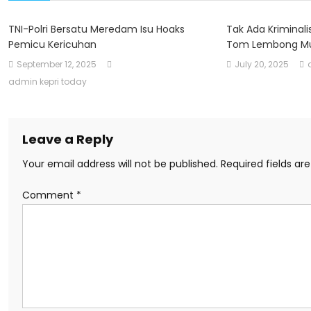
TNI-Polri Bersatu Meredam Isu Hoaks
Tak Ada Kriminali
Pemicu Kericuhan
Tom Lembong Mu
September 12, 2025
July 20, 2025
admin kepri today
Leave a Reply
Your email address will not be published.
Required fields a
Comment
*