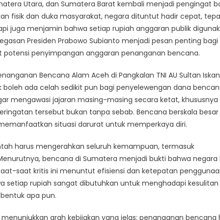
matera Utara, dan Sumatera Barat kembali menjadi pengingat 
n fisik dan duka masyarakat, negara dituntut hadir cepat, tepa
tapi juga menjamin bahwa setiap rupiah anggaran publik diguna
tegasan Presiden Prabowo Subianto menjadi pesan penting bagi
ait potensi penyimpangan anggaran penanganan bencana.
enanganan Bencana Alam Aceh di Pangkalan TNI AU Sultan Iska
 boleh ada celah sedikit pun bagi penyelewengan dana bencan
gar mengawasi jajaran masing-masing secara ketat, khususnya
ringatan tersebut bukan tanpa sebab. Bencana berskala besar
manfaatkan situasi darurat untuk memperkaya diri.
ntah harus mengerahkan seluruh kemampuan, termasuk
enurutnya, bencana di Sumatera menjadi bukti bahwa negara 
t-saat kritis ini menuntut efisiensi dan ketepatan pengguna
 setiap rupiah sangat dibutuhkan untuk menghadapi kesulitan
m bentuk apa pun.
ni menunjukkan arah kebijakan yang jelas: penanganan bencana 