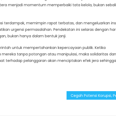
era menjadi momentum memperbaiki tata kelola, bukan sebal
asi terdampak, memimpin rapat terbatas, dan mengeluarkan inst
kan urgensi permasalahan. Pendekatan ini selaras dengan ha
gan, bukan hanya dalam bentuk janji.
merintah untuk mempertahankan kepercayaan publik. Ketika
ereka tanpa potongan atau manipulasi, maka solidaritas da
kuat terhadap pelanggaran akan menciptakan efek jera sehingg