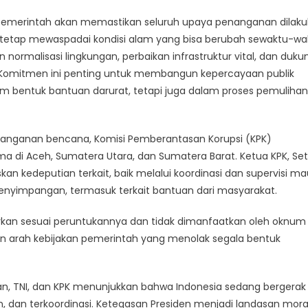
pemerintah akan memastikan seluruh upaya penanganan dilak
a tetap mewaspadai kondisi alam yang bisa berubah sewaktu-wa
ormalisasi lingkungan, perbaikan infrastruktur vital, dan duk
f. Komitmen ini penting untuk membangun kepercayaan publik
m bentuk bantuan darurat, tetapi juga dalam proses pemulihan
nganan bencana, Komisi Pemberantasan Korupsi (KPK)
di Aceh, Sumatera Utara, dan Sumatera Barat. Ketua KPK, Se
kedeputian terkait, baik melalui koordinasi dan supervisi m
yimpangan, termasuk terkait bantuan dari masyarakat.
urkan sesuai peruntukannya dan tidak dimanfaatkan oleh oknum
gan arah kebijakan pemerintah yang menolak segala bentuk
ian, TNI, dan KPK menunjukkan bahwa Indonesia sedang bergerak
, dan terkoordinasi. Ketegasan Presiden menjadi landasan mora