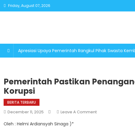
Skip
Friday, August 07, 2026
to
content
Apresiasi Upaya Pemerintah Rangkul Pihak Swasta K
Pemerintah Pastikan Penanga
Korupsi
BERITA TERBARU
On
December 11, 2025
Leave A Comment
Pemerintah
Oleh : Helmi Ardiansyah Sinaga )*
Pastikan
Penanganan