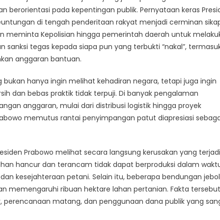
an berorientasi pada kepentingan publik. Pernyataan keras Pres
ntungan di tengah penderitaan rakyat menjadi cerminan sika
hkan meminta Kepolisian hingga pemerintah daerah untuk melaku
sanksi tegas kepada siapa pun yang terbukti “nakal”, termasu
kan anggaran bantuan.
ukan hanya ingin melihat kehadiran negara, tetapi juga ingin
 dan bebas praktik tidak terpuji. Di banyak pengalaman
n anggaran, mulai dari distribusi logistik hingga proyek
 Prabowo memutus rantai penyimpangan patut diapresiasi sebaga
esiden Prabowo melihat secara langsung kerusakan yang terjadi
han hancur dan terancam tidak dapat berproduksi dalam wakt
al dan kesejahteraan petani. Selain itu, beberapa bendungan jebo
an memengaruhi ribuan hektare lahan pertanian. Fakta tersebu
, perencanaan matang, dan penggunaan dana publik yang san