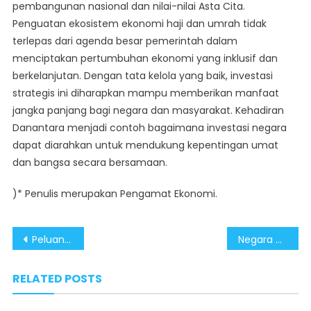
pembangunan nasional dan nilai-nilai Asta Cita.
Penguatan ekosistem ekonomi haji dan umrah tidak
terlepas dari agenda besar pemerintah dalam
menciptakan pertumbuhan ekonomi yang inklusif dan
berkelanjutan. Dengan tata kelola yang baik, investasi
strategis ini diharapkan mampu memberikan manfaat
jangka panjang bagi negara dan masyarakat. Kehadiran
Danantara menjadi contoh bagaimana investasi negara
dapat diarahkan untuk mendukung kepentingan umat
dan bangsa secara bersamaan.
)* Penulis merupakan Pengamat Ekonomi.
Post
Peluang Investasi Danantara di Sektor Perhotelan Makkah Jadi Strategi Jangka Panjang
Negara dan Rakyat Seirama: Aceh Bangkit Hadapi Bencana
navigation
RELATED POSTS