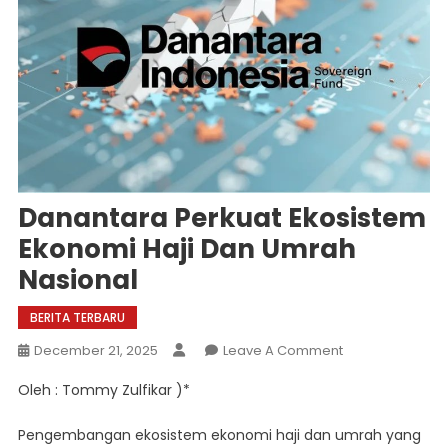
Danantara Perkuat Ekosistem
Ekonomi Haji Dan Umrah
Nasional
BERITA TERBARU
On
December 21, 2025
Leave A Comment
Danantara
Oleh : Tommy Zulfikar )*
Perkuat
Ekosistem
Pengembangan ekosistem ekonomi haji dan umrah yang
Ekonomi