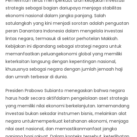
Pemerintah terus memperkuat arah kebijakan investasi
Di
strategis sebagai bagian dariupaya menjaga stabilitas
Sektor
ekonomi nasional dalam jangka panjang. Salah
Perhotelan
satulangkah yang kini menjadi sorotan adalah penguatan
Makkah
Jadi
peran Danantara Indonesia dalam mengelola investasi
Strategi
lintas negara, termasuk di sektor perhotelan Makkah.
Jangka
Kebijakan ini dipandang sebagai strategi negara untuk
Panjang
memanfaatkan peluangekonomi global yang memiliki
keterkaitan langsung dengan kepentingan nasional,
khususnya sebagai negara dengan jumlah jemaah haji
dan umrah terbesar di dunia.
Presiden Prabowo Subianto menegaskan bahwa negara
harus hadir secara aktifdalam pengelolaan aset strategis
yang memiliki nilai ekonomi berkelanjutan. Iamemandang
investasi bukan sekadar instrumen bisnis, melainkan alat
negara untukmemperkuat ketahanan ekonomi, menjaga
nilai aset nasional, dan memastikanmanfaat jangka
panjang bagi rakyat. Dalam konteks tersebut, keterlibatan