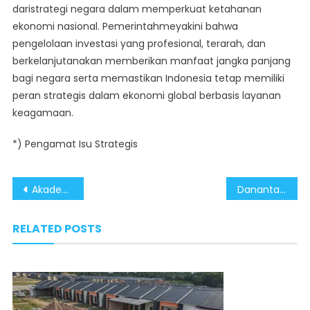
daristrategi negara dalam memperkuat ketahanan
ekonomi nasional. Pemerintahmeyakini bahwa
pengelolaan investasi yang profesional, terarah, dan
berkelanjutanakan memberikan manfaat jangka panjang
bagi negara serta memastikan Indonesia tetap memiliki
peran strategis dalam ekonomi global berbasis layanan
keagamaan.
*) Pengamat Isu Strategis
Post
Akademisi Apresiasi Danantara Sebagai Motor Hilirisasi dan Pengembangan Inovasi Industri
Danantara Perkuat Ekosistem Ekonomi Haji dan Umrah Nasional
navigation
RELATED POSTS