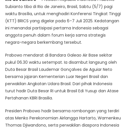
Di
Subianto tiba di Rio de Janeiro, Brasil, Sabtu (5/7) pagi
KTT
waktu Brasília, untuk menghadiri Konferensi Tingkat Tinggi
BRICS,
(KTT) BRICS yang digelar pada 6–7 Juli 2025. Kedatangan
Presiden
Prabowo
ini menandai partisipasi pertama Indonesia sebagai
Sampaikan
anggota penuh dalam forum kerja sama strategis
Posisi
negara-negara berkembang tersebut.
Indonesia
Sebagai
Prabowo mendarat di Bandara Galeao Air Base sekitar
‘Bridge
pukul 06.30 waktu setempat. Ia disambut langsung oleh
Builder
Duta Besar Brasil Laudemar Gonçalves de Aguiar Neto
bersama jajaran Kementerian Luar Negeri Brasil dan
perwakilan Angkatan Udara Brasil. Dari pihak Indonesia
turut hadir Duta Besar RI untuk Brasil Edi Yusup dan Atase
Pertahanan KBRI Brasilia.
Presiden Prabowo hadir bersama rombongan yang terdiri
atas Menko Perekonomian Airlangga Hartarto, Wamenkeu
Thomas Djiwandono, serta perwakilan diaspora Indonesia