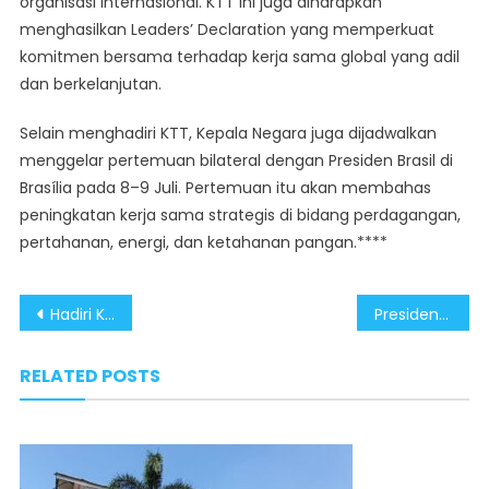
organisasi internasional. KTT ini juga diharapkan
menghasilkan Leaders’ Declaration yang memperkuat
komitmen bersama terhadap kerja sama global yang adil
dan berkelanjutan.
Selain menghadiri KTT, Kepala Negara juga dijadwalkan
menggelar pertemuan bilateral dengan Presiden Brasil di
Brasília pada 8–9 Juli. Pertemuan itu akan membahas
peningkatan kerja sama strategis di bidang perdagangan,
pertahanan, energi, dan ketahanan pangan.****
Post
Hadiri KTT BRICS 2025, Presiden Prabowo Jadikan Indonesia Negara Kunci Global
Presiden Prabowo Siap Angkat Isu Politik dan Keamanan Global di KTT BRICS Brazil
navigation
RELATED POSTS