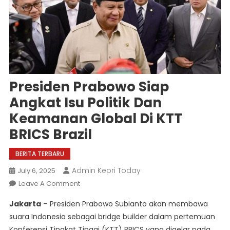
Presiden Prabowo Siap
Angkat Isu Politik Dan
Keamanan Global Di KTT
BRICS Brazil
BERITA TERBARU
Admin Kepri Today
July 6, 2025
On
Leave A Comment
Presiden
Jakarta
– Presiden Prabowo Subianto akan membawa
Prabowo
suara Indonesia sebagai bridge builder dalam pertemuan
Siap
Konferensi Tingkat Tinggi (KTT) BRICS yang digelar pada