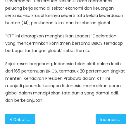
Governance.” Pertemuan tersebut akan membahas
peluang kerja sama di sektor ekonomi dan keuangan,
serta isu-isu krusial lainnya seperti tata kelola kecerdasan
buatan (AI), perubahan iklim, dan kesehatan global.
“KTT ini diharapkan menghasilkan Leaders’ Declaration
yang mencerminkan komitmen bersama BRICS terhadap
berbagai tantangan global,” sebut Kemlu.
Sejak resmi bergabung, Indonesia telah aktif dalam lebih
dari 165 pertemuan BRICS, termasuk 20 pertemuan tingkat
menteri. Kehadiran Presiden Prabowo dalam KTT ini
menjadi penanda kesiapan Indonesia memainkan peran
global dalam menciptakan tata dunia yang damai, adil,
dan berkelanjutan.
Post
Debut di KTT BRICS, Presiden Prabowo Sampaikan Posisi Indonesia Sebagai ‘Bridge Builder
Indonesia Pertegas Peran Strategis sebagai Bridge Builder di KTT BRICS Pertama sbg Anggota Penuh