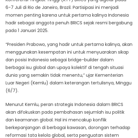
Angkat
6-7 Juli di Rio de Janeiro, Brazil. Partisipasi ini menjadi
Isu
Politik
momen penting karena untuk pertama kalinya Indonesia
Dan
hadir sebagai anggota penuh BRICS sejak resmi bergabung
Keamanan
pada 1 Januari 2025.
Global
Di
“Presiden Prabowo, yang hadir untuk pertama kalinya, akan
KTT
menggunakan kesempatan ini untuk menyuarakan sikap
BRICS
dan posisi Indonesia sebagai bridge-builder dalam
Brazil
berbagai isu global dan upaya kolektif di tengah situasi
dunia yang semakin tidak menentu,” ujar Kementerian
Luar Negeri (Kemlu) dalam keterangan tertulisnya, Minggu
(6/7).
Menurut Kemlu, peran strategis Indonesia dalam BRICS
akan difokuskan pada pembahasan sejumlah isu politik
dan keamanan global. Hal ini mencakup konflik
berkepanjangan di berbagai kawasan, dorongan terhadap
reformasi tata kelola global, serta penguatan sistem