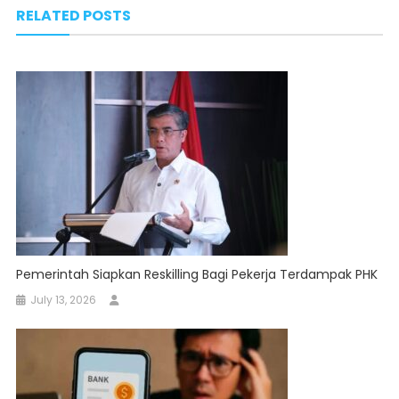
navigation
RELATED POSTS
Pemerintah Siapkan Reskilling Bagi Pekerja Terdampak PHK
July 13, 2026