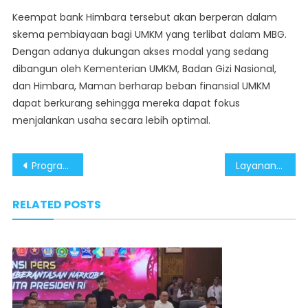
Keempat bank Himbara tersebut akan berperan dalam
skema pembiayaan bagi UMKM yang terlibat dalam MBG.
Dengan adanya dukungan akses modal yang sedang
dibangun oleh Kementerian UMKM, Badan Gizi Nasional,
dan Himbara, Maman berharap beban finansial UMKM
dapat berkurang sehingga mereka dapat fokus
menjalankan usaha secara lebih optimal.
Post
Program Makan Bergizi Gratis Strategi Utama Percepat Penurunan Stunting
Layanan Kesehatan Gratis Dibuka, Pemerintah Fokus pada Deteksi Dini Kesehatan Masyarakat
navigation
RELATED POSTS