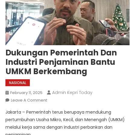
Dukungan Pemerintah Dan
Industri Penjaminan Bantu
UMKM Berkembang
NASIONAL
Admin Kepri Today
February 11, 2025
On
Leave A Comment
Dukungan
Jakarta – Pemerintah terus berupaya mendukung
Pemerintah
pertumbuhan Usaha Mikro, Kecil, dan Menengah (UMKM)
Dan
melalui kerja sama dengan industri perbankan dan
Industri
penjaminan.
Penjaminan