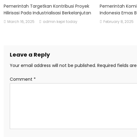
Pemerintah Targetkan Kontribusi Proyek
Pemerintah Kom
Hilirisasi Pada Industrialisasi Berkelanjutan
Indonesia Emas 
March 16, 2025
admin kepri today
February 8, 2025
Leave a Reply
Your email address will not be published.
Required fields a
Comment
*