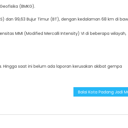
Warga
 Geofisika (BMKG).
Kota
Padang
(LS) dan 99,63 Bujur Timur (BT), dengan kedalaman 68 km di ba
sitas MMI (Modified Mercalli Intensity) VI di beberapa wilayah,
. Hingga saat ini belum ada laporan kerusakan akibat gempa