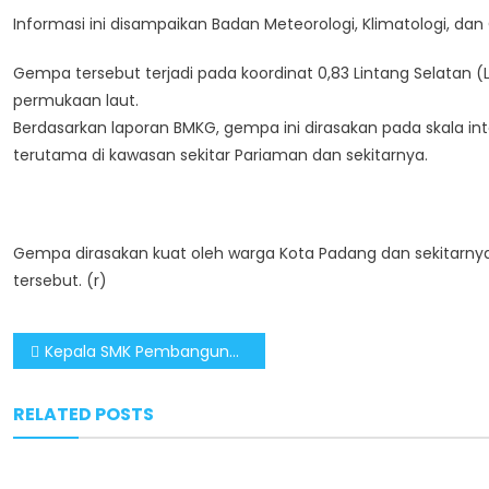
Informasi ini disampaikan Badan Meteorologi, Klimatologi, dan
Gempa tersebut terjadi pada koordinat 0,83 Lintang Selatan 
permukaan laut.
Berdasarkan laporan BMKG, gempa ini dirasakan pada skala inten
terutama di kawasan sekitar Pariaman dan sekitarnya.
Gempa dirasakan kuat oleh warga Kota Padang dan sekitarnya
tersebut. (r)
Post
Kepala SMK Pembangunan Jaya Ajak Siswa Hindari Bahaya Judi Online
navigation
RELATED POSTS