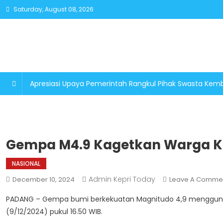
Skip
Saturday, August 08, 2026
to
content
Apresiasi Upaya Pemerintah Rangkul Pihak Swasta K
Gempa M4.9 Kagetkan Warga K
NASIONAL
Admin Kepri Today
December 10, 2024
Leave A Comme
PADANG – Gempa bumi berkekuatan Magnitudo 4,9 menggunca
(9/12/2024) pukul 16.50 WIB.