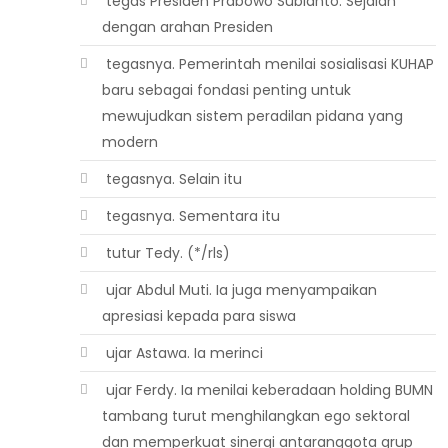
 tegas Presiden Prabowo Subianto. Sejalan
dengan arahan Presiden
 tegasnya. Pemerintah menilai sosialisasi KUHAP
baru sebagai fondasi penting untuk
mewujudkan sistem peradilan pidana yang
modern
 tegasnya. Selain itu
 tegasnya. Sementara itu
 tutur Tedy. (*/rls)
 ujar Abdul Muti. Ia juga menyampaikan
apresiasi kepada para siswa
 ujar Astawa. Ia merinci
 ujar Ferdy. Ia menilai keberadaan holding BUMN
tambang turut menghilangkan ego sektoral
dan memperkuat sinergi antaranggota grup