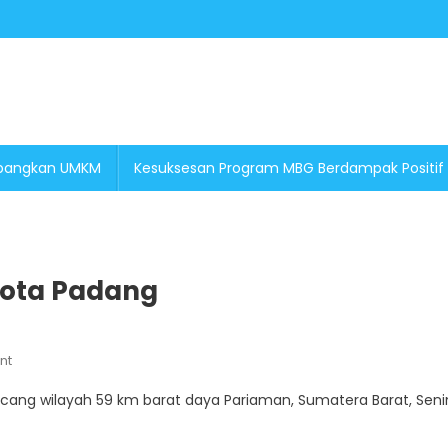
embangkan UMKM
Kesuksesan Program MBG Berdampak Positif
ota Padang
On
nt
Gempa
ng wilayah 59 km barat daya Pariaman, Sumatera Barat, Seni
M4.9
Kagetkan