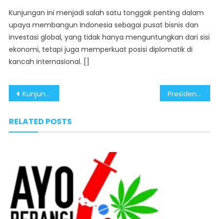
Kunjungan ini menjadi salah satu tonggak penting dalam
upaya membangun Indonesia sebagai pusat bisnis dan
investasi global, yang tidak hanya menguntungkan dari sisi
ekonomi, tetapi juga memperkuat posisi diplomatik di
kancah internasional. []
Post
Kunjungan Presiden Prabowo ke Mancanegara Berdampak Positif Bagi Ekonomi Nasional
Presiden Prabowo Dorong Kolaborasi Multilateral, Peru Dukung Penuh Pembangunan IKN
navigation
RELATED POSTS