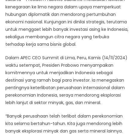
Luar
kenegaraan ke lima negara dalam upaya memperkuat
Negeri
hubungan diplomatik dan mendorong pertumbuhan
Presiden
ekonomi nasional. Kunjungan ini dinilai strategis, terutama
Prabowo:
Strategi
untuk menggaet lebih banyak investasi asing ke Indonesia,
Diplomasi
sekaligus membangun citra negara yang terbuka
Untuk
terhadap kerja sama bisnis global.
Hidupkan
Dunia
Dalam APEC CEO Summit di Lima, Peru, Kamis (14/11/2024)
Bisnis
waktu setempat, Presiden Prabowo menyampaikan
Nasional
komitmennya untuk menjadikan Indonesia sebagai
destinasi yang ramah bagi para investor. Ia menegaskan
pentingnya keterlibatan perusahaan internasional dalam
perekonomian Indonesia, seraya mendorong eksplorasi
lebih lanjut di sektor minyak, gas, dan mineral.
“Banyak perusahaan telah terlibat dalam perekonomian
kita selama bertahun-tahun. Kita juga mendorong lebih
banyak eksplorasi minyak dan gas serta mineral lainnya.