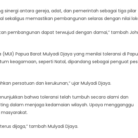
nergi antara gereja, adat, dan pemerintah sebagai tiga pilar
al sekaligus memastikan pembangunan selaras dengan nilai loka
epatan pembangunan dapat terwujud dengan damai,” tambah Joh
(MUI) Papua Barat Mulyadi Djaya yang menilai toleransi di Pap
entum keagamaan, seperti Natal, dipandang sebagai penguat pe
kan persatuan dan kerukunan,” ujar Mulyadi Djaya.
unjukkan bahwa toleransi telah tumbuh secara alami dan
 penting dalam menjaga kedamaian wilayah. Upaya mengganggu
h masyarakat.
erus dijaga,” tambah Mulyadi Djaya.