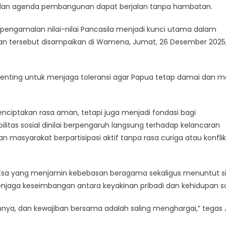
aga dan agenda pembangunan dapat berjalan tanpa hambatan.
Sebagai
Fondasi
ngamalan nilai-nilai Pancasila menjadi kunci utama dalam
Kedamaian
an tersebut disampaikan di Wamena, Jumat, 26 Desember 2025
Dan
Pembangunan
enting untuk menjaga toleransi agar Papua tetap damai dan ma
ciptakan rasa aman, tetapi juga menjadi fondasi bagi
tas sosial dinilai berpengaruh langsung terhadap kelancaran
syarakat berpartisipasi aktif tanpa rasa curiga atau konfli
 Esa yang menjamin kebebasan beragama sekaligus menuntut s
enjaga keseimbangan antara keyakinan pribadi dan kehidupan so
nya, dan kewajiban bersama adalah saling menghargai,” tegas