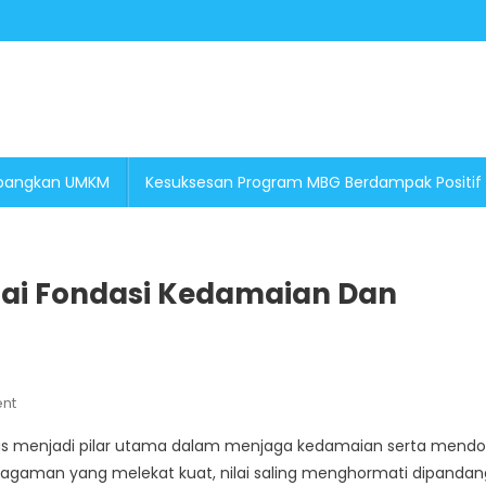
embangkan UMKM
Kesuksesan Program MBG Berdampak Positif
gai Fondasi Kedamaian Dan
On
nt
Menjaga
us menjadi pilar utama dalam menjaga kedamaian serta mend
Toleransi
agaman yang melekat kuat, nilai saling menghormati dipandan
Papua