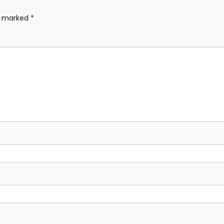
re marked
*