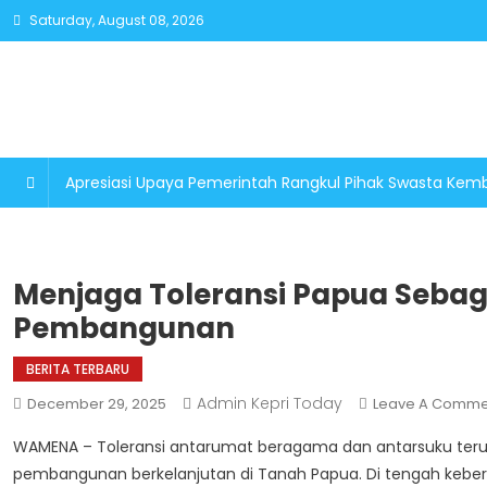
Skip
Saturday, August 08, 2026
to
content
Apresiasi Upaya Pemerintah Rangkul Pihak Swasta K
Menjaga Toleransi Papua Seba
Pembangunan
BERITA TERBARU
Admin Kepri Today
December 29, 2025
Leave A Comme
WAMENA – Toleransi antarumat beragama dan antarsuku ter
pembangunan berkelanjutan di Tanah Papua. Di tengah keber