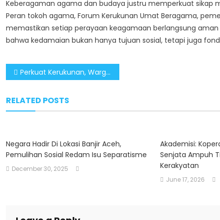
Keberagaman agama dan budaya justru memperkuat sikap mod
Peran tokoh agama, Forum Kerukunan Umat Beragama, pemerin
memastikan setiap perayaan keagamaan berlangsung aman da
bahwa kedamaian bukan hanya tujuan sosial, tetapi juga fon
Post
Perkuat Kerukunan, Warga Papua Tengah Diajak Jaga Toleransi Antarumat Beragama
navigation
RELATED POSTS
Negara Hadir Di Lokasi Banjir Aceh,
Akademisi: Kopera
Pemulihan Sosial Redam Isu Separatisme
Senjata Ampuh T
Kerakyatan
December 30, 2025
June 17, 2026