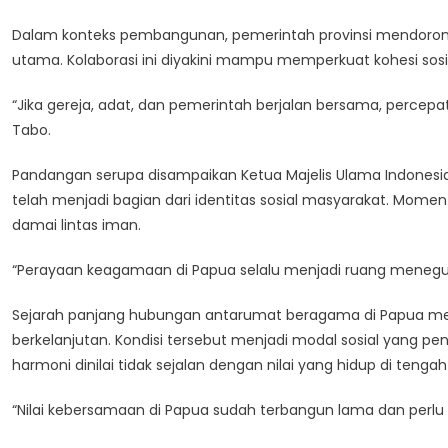
Dalam konteks pembangunan, pemerintah provinsi mendorong si
utama. Kolaborasi ini diyakini mampu memperkuat kohesi sosi
“Jika gereja, adat, dan pemerintah berjalan bersama, perc
Tabo.
Pandangan serupa disampaikan Ketua Majelis Ulama Indonesia 
telah menjadi bagian dari identitas sosial masyarakat. Mom
damai lintas iman.
“Perayaan keagamaan di Papua selalu menjadi ruang meneguh
Sejarah panjang hubungan antarumat beragama di Papua men
berkelanjutan. Kondisi tersebut menjadi modal sosial yang
harmoni dinilai tidak sejalan dengan nilai yang hidup di tenga
“Nilai kebersamaan di Papua sudah terbangun lama dan perlu t