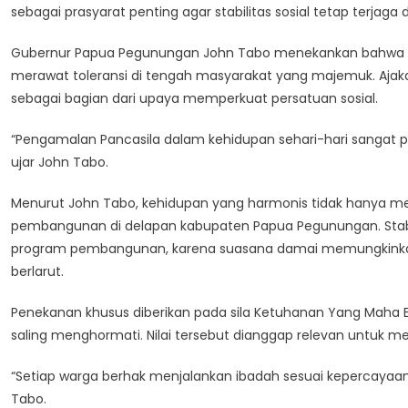
sebagai prasyarat penting agar stabilitas sosial tetap terj
Gubernur Papua Pegunungan John Tabo menekankan bahwa pe
merawat toleransi di tengah masyarakat yang majemuk. Ajak
sebagai bagian dari upaya memperkuat persatuan sosial.
“Pengamalan Pancasila dalam kehidupan sehari-hari sangat p
ujar John Tabo.
Menurut John Tabo, kehidupan yang harmonis tidak hanya men
pembangunan di delapan kabupaten Papua Pegunungan. Stabili
program pembangunan, karena suasana damai memungkinkan ma
berlarut.
Penekanan khusus diberikan pada sila Ketuhanan Yang Maha
saling menghormati. Nilai tersebut dianggap relevan untuk m
“Setiap warga berhak menjalankan ibadah sesuai kepercayaan
Tabo.