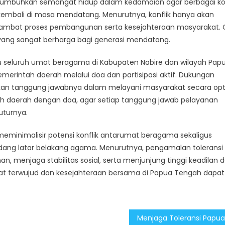
numbuhkan semangat hidup dalam kedamaian agar berbagai kon
g kembali di masa mendatang. Menurutnya, konflik hanya akan
ambat proses pembangunan serta kesejahteraan masyarakat. 
al yang sangat berharga bagi generasi mendatang.
seluruh umat beragama di Kabupaten Nabire dan wilayah Pap
intah daerah melalui doa dan partisipasi aktif. Dukungan
an tanggung jawabnya dalam melayani masyarakat secara opt
 daerah dengan doa, agar setiap tanggung jawab pelayanan
uturnya.
meminimalisir potensi konflik antarumat beragama sekaligus
g latar belakang agama. Menurutnya, pengamalan toleransi
an, menjaga stabilitas sosial, serta menjunjung tinggi keadilan 
pat terwujud dan kesejahteraan bersama di Papua Tengah dapat