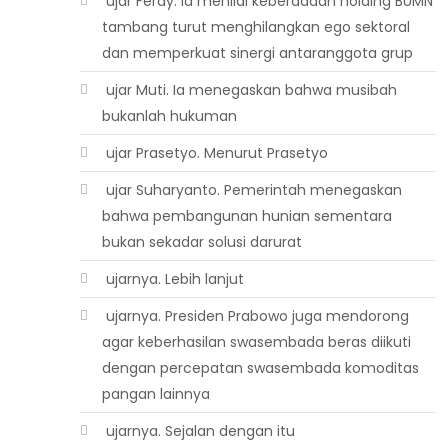
 ujar Ferdy. Ia menilai keberadaan holding BUMN
tambang turut menghilangkan ego sektoral
dan memperkuat sinergi antaranggota grup
 ujar Muti. Ia menegaskan bahwa musibah
bukanlah hukuman
 ujar Prasetyo. Menurut Prasetyo
 ujar Suharyanto. Pemerintah menegaskan
bahwa pembangunan hunian sementara
bukan sekadar solusi darurat
 ujarnya. Lebih lanjut
 ujarnya. Presiden Prabowo juga mendorong
agar keberhasilan swasembada beras diikuti
dengan percepatan swasembada komoditas
pangan lainnya
 ujarnya. Sejalan dengan itu