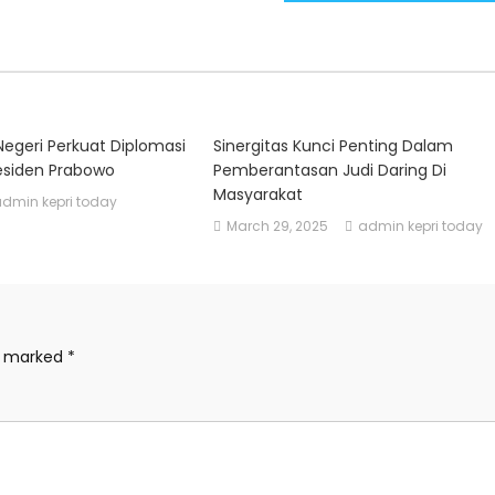
Negeri Perkuat Diplomasi
Sinergitas Kunci Penting Dalam
esiden Prabowo
Pemberantasan Judi Daring Di
Masyarakat
admin kepri today
March 29, 2025
admin kepri today
re marked
*