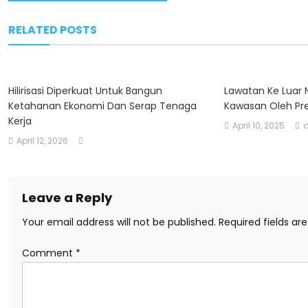
navigation
RELATED POSTS
Hilirisasi Diperkuat Untuk Bangun
Lawatan Ke Luar 
Ketahanan Ekonomi Dan Serap Tenaga
Kawasan Oleh Pr
Kerja
April 10, 2025
April 12, 2026
Leave a Reply
Your email address will not be published.
Required fields a
Comment
*