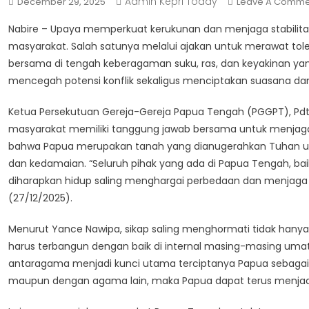
Admin Kepri Today
December 29, 2025
Leave A Comme
Nabire – Upaya memperkuat kerukunan dan menjaga stabilitas
masyarakat. Salah satunya melalui ajakan untuk merawat to
bersama di tengah keberagaman suku, ras, dan keyakinan yan
mencegah potensi konflik sekaligus menciptakan suasana da
Ketua Persekutuan Gereja-Gereja Papua Tengah (PGGPT), Pdt 
masyarakat memiliki tanggung jawab bersama untuk menjaga
bahwa Papua merupakan tanah yang dianugerahkan Tuhan u
dan kedamaian. “Seluruh pihak yang ada di Papua Tengah, 
diharapkan hidup saling menghargai perbedaan dan menjaga t
(27/12/2025).
Menurut Yance Nawipa, sikap saling menghormati tidak hanya 
harus terbangun dengan baik di internal masing-masing uma
antaragama menjadi kunci utama terciptanya Papua sebagai t
maupun dengan agama lain, maka Papua dapat terus menjadi