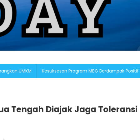
embangkan UMKM
Kesuksesan Program MBG Berdampak Positif
a Tengah Diajak Jaga Toleransi