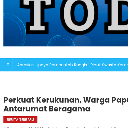
Apresiasi Upaya Pemerintah Rangkul Pihak Swasta K
Perkuat Kerukunan, Warga Papu
Antarumat Beragama
BERITA TERBARU