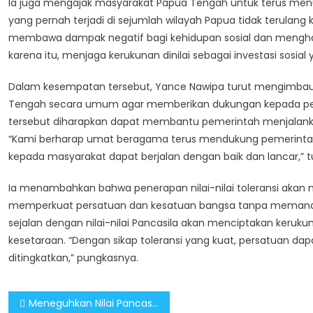
Ia juga mengajak masyarakat Papua Tengah untuk terus me
yang pernah terjadi di sejumlah wilayah Papua tidak terulan
membawa dampak negatif bagi kehidupan sosial dan mengh
karena itu, menjaga kerukunan dinilai sebagai investasi sosi
Dalam kesempatan tersebut, Yance Nawipa turut mengimbau 
Tengah secara umum agar memberikan dukungan kepada pemer
tersebut diharapkan dapat membantu pemerintah menjalank
“Kami berharap umat beragama terus mendukung pemerintah
kepada masyarakat dapat berjalan dengan baik dan lancar,” t
Ia menambahkan bahwa penerapan nilai-nilai toleransi akan 
memperkuat persatuan dan kesatuan bangsa tanpa memandan
sejalan dengan nilai-nilai Pancasila akan menciptakan kerukun
kesetaraan. “Dengan sikap toleransi yang kuat, persatuan da
ditingkatkan,” pungkasnya.
Post
Meneguhkan Nilai Pancasila untuk Menjaga Kedamaian Papua