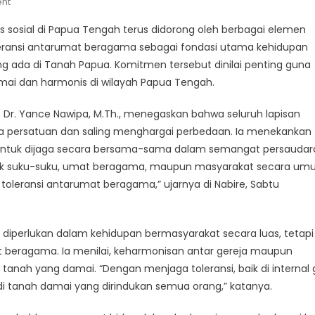
On
nt
Perkuat
 sosial di Papua Tengah terus didorong oleh berbagai elemen
Kerukunan,
leransi antarumat beragama sebagai fondasi utama kehidupan
Warga
g ada di Tanah Papua. Komitmen tersebut dinilai penting guna
Papua
mai dan harmonis di wilayah Papua Tengah.
Tengah
Diajak
Dr. Yance Nawipa, M.Th., menegaskan bahwa seluruh lapisan
Jaga
Toleransi
 persatuan dan saling menghargai perbedaan. Ia menekankan
Antarumat
ntuk dijaga secara bersama-sama dalam semangat persaudar
Beragama
baik suku-suku, umat beragama, maupun masyarakat secara um
oleransi antarumat beragama,” ujarnya di Nabire, Sabtu
diperlukan dalam kehidupan bermasyarakat secara luas, tetapi
t beragama. Ia menilai, keharmonisan antar gereja maupun
anah yang damai. “Dengan menjaga toleransi, baik di internal 
 tanah damai yang dirindukan semua orang,” katanya.