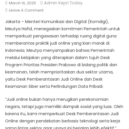
Admin Kepri Today
March 10, 2025
On
Leave A Comment
Meutya
Jakarta – Menteri Komunikasi dan Digital (Komdigi),
Hafid:
Meutya Hafid, menegaskan komitmen Pemerintah untuk
Komdigi
memperkuat pengawasan terhadap ruang digital guna
Fokus
memberantas praktik judi online yang kian marak di
Terapkan
Teknologi
Indonesia. Meutya menyampaikan bahwa Pemerintah
Dan
melalui kebijakan yang diterapkan dalam tujuh Desk
Kolaborasi
Program Prioritas Presiden Prabowo di bidang politik dan
Lintas
keamanan, telah memprioritaskan dua sektor utama,
Sektor
yaitu Desk Pemberantasan Judi Online dan Desk
Untuk
Keamanan Siber serta Perlindungan Data Pribadi.
Tangani
Judi
“Judi online bukan hanya merugikan perekonomian
Online
negara, tetapi juga memiliki dampak sosial yang luas. Oleh
karena itu, kami memperkuat Desk Pemberantasan Judi
Online dengan pendekatan berbasis teknologi serta kerja
sama lintas sektor agar upaya ini berjalan lebih efektif,”