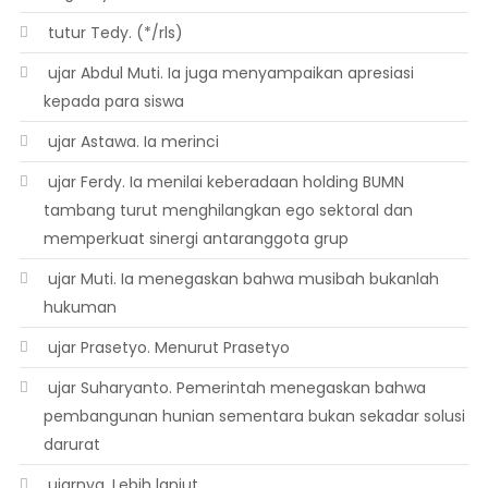
 tutur Tedy. (*/rls)
 ujar Abdul Muti. Ia juga menyampaikan apresiasi
kepada para siswa
 ujar Astawa. Ia merinci
 ujar Ferdy. Ia menilai keberadaan holding BUMN
tambang turut menghilangkan ego sektoral dan
memperkuat sinergi antaranggota grup
 ujar Muti. Ia menegaskan bahwa musibah bukanlah
hukuman
 ujar Prasetyo. Menurut Prasetyo
 ujar Suharyanto. Pemerintah menegaskan bahwa
pembangunan hunian sementara bukan sekadar solusi
darurat
 ujarnya. Lebih lanjut