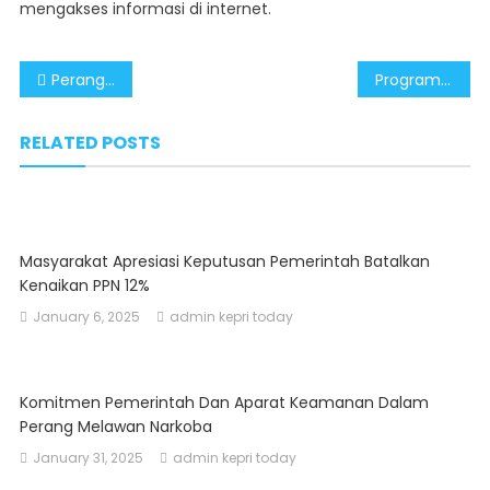
mengakses informasi di internet.
Post
Perangi Judi Online, Pemerintah Terus Perkuat Pengawasan Ruang Digital
Program 3 Juta Rumah Wujudkan Rumah Impian
navigation
RELATED POSTS
Masyarakat Apresiasi Keputusan Pemerintah Batalkan
Kenaikan PPN 12%
January 6, 2025
admin kepri today
Komitmen Pemerintah Dan Aparat Keamanan Dalam
Perang Melawan Narkoba
January 31, 2025
admin kepri today