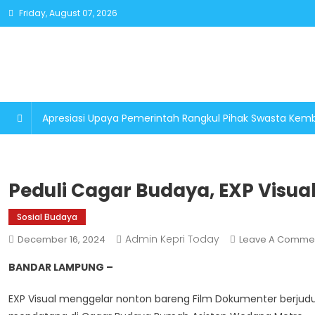
Skip
Friday, August 07, 2026
to
content
Apresiasi Upaya Pemerintah Rangkul Pihak Swasta K
Peduli Cagar Budaya, EXP Visua
Sosial Budaya
Admin Kepri Today
December 16, 2024
Leave A Comme
BANDAR LAMPUNG –
EXP Visual menggelar nonton bareng Film Dokumenter berju