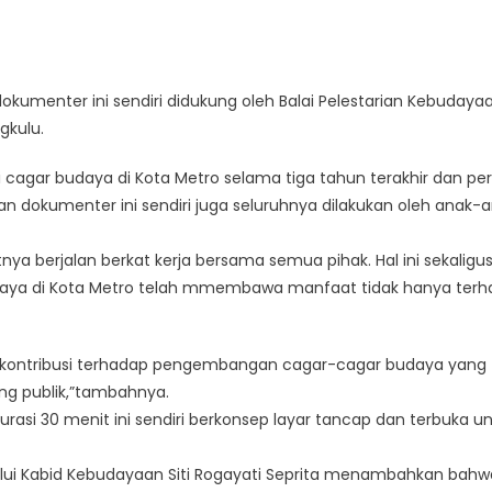
Visual
Produksi
Film
Dokumenter
okumenter ini sendiri didukung oleh Balai Pelestarian Kebudaya
gkulu.
si cagar budaya di Kota Metro selama tiga tahun terakhir dan pe
 dokumenter ini sendiri juga seluruhnya dilakukan oleh anak-
nya berjalan berkat kerja bersama semua pihak. Hal ini sekaligu
ya di Kota Metro telah mmembawa manfaat tidak hanya terh
i kontribusi terhadap pengembangan cagar-cagar budaya yang
ng publik,”tambahnya.
si 30 menit ini sendiri berkonsep layar tancap dan terbuka u
lui Kabid Kebudayaan Siti Rogayati Seprita menambahkan bahw