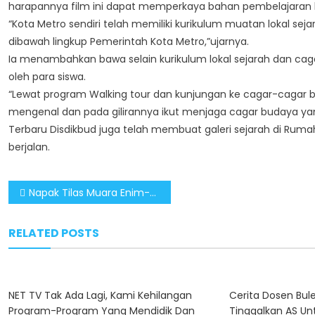
harapannya film ini dapat memperkaya bahan pembelajaran ba
“Kota Metro sendiri telah memiliki kurikulum muatan lokal se
dibawah lingkup Pemerintah Kota Metro,”ujarnya.
Ia menambahkan bawa selain kurikulum lokal sejarah dan caga
oleh para siswa.
“Lewat program Walking tour dan kunjungan ke cagar-cagar 
mengenal dan pada gilirannya ikut menjaga cagar budaya y
Terbaru Disdikbud juga telah membuat galeri sejarah di Rum
berjalan.
Post
Napak Tilas Muara Enim-Palembang, Kenang Perjuangan Panglima Jenderal Besar Soedirman
navigation
RELATED POSTS
NET TV Tak Ada Lagi, Kami Kehilangan
Cerita Dosen Bule
Program-Program Yang Mendidik Dan
Tinggalkan AS Unt