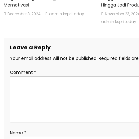
Memotivasi
Hingga Jadi Produ
December 3, 2024
admin kepri today
November 23, 202
admin kepri today
Leave a Reply
Your email address will not be published.
Required fields a
Comment
*
Name
*