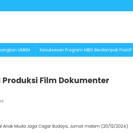
embangkan UMKM
Kesuksesan Program MBG Berdampak Positif
l Produksi Film Dokumenter
On
nt
Peduli
Cagar
Budaya,
dul Anak Muda Jaga Cagar Budaya, Jumat malam (20/12/2024)
EXP