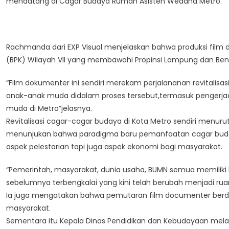
mendatang di Cagar Budaya Rumah Asisten Wedana Metro.
Rachmanda dari EXP Visual menjelaskan bahwa produksi film d
(BPK) Wilayah VII yang membawahi Propinsi Lampung dan Ben
“Film dokumenter ini sendiri merekam perjalananan revitalisa
anak-anak muda didalam proses tersebut,termasuk pengerjaan
muda di Metro”jelasnya.
Revitalisasi cagar-cagar budaya di Kota Metro sendiri menurut
menunjukan bahwa paradigma baru pemanfaatan cagar buda
aspek pelestarian tapi juga aspek ekonomi bagi masyarakat.
“Pemerintah, masyarakat, dunia usaha, BUMN semua memilik
sebelumnya terbengkalai yang kini telah berubah menjadi rua
Ia juga mengatakan bahwa pemutaran film documenter berdura
masyarakat.
Sementara itu Kepala Dinas Pendidikan dan Kebudayaan mela