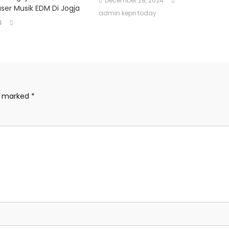
December 28, 2024
ser Musik EDM Di Jogja
admin kepri today
4
re marked
*