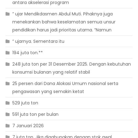
antara akselerasi program
” ujar Mendikdasmen Abdul Muti. Pihaknya juga
menekankan bahwa keselamatan semua unsur
pendidikan harus jadi prioritas utama. “Namun
” ujarnya. Sementara itu
194 juta ton.**
248 juta ton per 31 Desember 2025. Dengan kebutuhan
konsumsi bulanan yang relatif stabil
25 persen dari Dana Alokasi Umum nasional serta
pengawasan yang semakin ketat
529 juta ton
591 juta ton per bulan
7 Januari 2026
7 juta ton. Jika digabungkan dengan stok awal