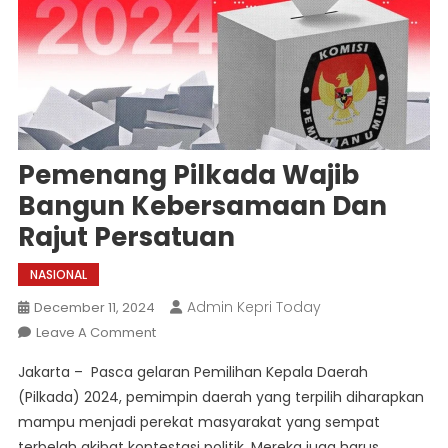
Pemenang Pilkada Wajib
Bangun Kebersamaan Dan
Rajut Persatuan
NASIONAL
Admin Kepri Today
December 11, 2024
On
Leave A Comment
Pemenang
Jakarta – Pasca gelaran Pemilihan Kepala Daerah
Pilkada
(Pilkada) 2024, pemimpin daerah yang terpilih diharapkan
Wajib
mampu menjadi perekat masyarakat yang sempat
Bangun
terbelah akibat kontestasi politik. Mereka juga harus
Kebersamaan