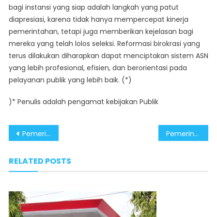
bagi instansi yang siap adalah langkah yang patut
diapresiasi, karena tidak hanya mempercepat kinerja
pemerintahan, tetapi juga memberikan kejelasan bagi
mereka yang telah lolos seleksi. Reformasi birokrasi yang
terus dilakukan diharapkan dapat menciptakan sistem ASN
yang lebih profesional, efisien, dan berorientasi pada
pelayanan publik yang lebih baik. (*)
)* Penulis adalah pengamat kebijakan Publik
Post
Pemerintah Dengarkan Aspirasi Masyarakat, CASN 2024 Segera Diangkat
Pemerintah Lakukan Penataan ASN, Seruan Demo Tolak Penundaan CASN Dinilai Tidak Relevan
navigation
RELATED POSTS