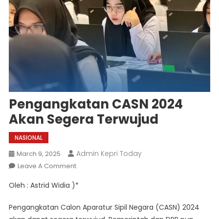
Pengangkatan CASN 2024
Akan Segera Terwujud
NASIONAL
Admin Kepri Today
March 9, 2025
On
Leave A Comment
Pengangkatan
Oleh : Astrid Widia )*
CASN
2024
Pengangkatan Calon Aparatur Sipil Negara (CASN) 2024
Akan