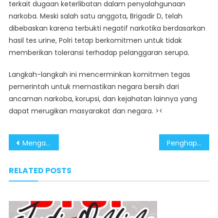
terkait dugaan keterlibatan dalam penyalahgunaan
narkoba. Meski salah satu anggota, Brigadir D, telah
dibebaskan karena terbukti negatif narkotika berdasarkan
hasil tes urine, Polri tetap berkomitmen untuk tidak
memberikan toleransi terhadap pelanggaran serupa.
Langkah-langkah ini mencerminkan komitmen tegas
pemerintah untuk memastikan negara bersih dari
ancaman narkoba, korupsi, dan kejahatan lainnya yang
dapat merugikan masyarakat dan negara. ><
Post
Mengapresiasi Langkah Berani Presiden Prabowo Berantas Narkoba
Penghapusan Utang, Simbol Nyata Keberpihakan Pemerintahan Prabowo-Gibran pada UMKM
navigation
RELATED POSTS