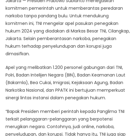
Jakarta — Presiden Prabowo Subianto menegaskan
Prabowo
komitmen pemerintah untuk memberantas peredaran
Tegaskan
narkoba tanpa pandang bulu. Untuk mendukung
Pemberantasan
komitmen ini, TNI mengelar apel pasukan penegakan
Narkoba
Tanpa
hukum 2024 yang diadakan di Markas Besar TNI, Cilangkap,
Pandang
Jakarta. Selain pemberantasan narkoba, penegakan
Bulu
hukum terhadap penyelundupan dan korupsi juga
dimasifkan.
Apel yang melibatkan 1.200 personel gabungan dari TNI,
Polri, Badan Intelijen Negara (BIN), Badan Keamanan Laut
(Bakamla), Bea Cukai, Imigrasi, Kejaksaan Agung, Badan
Narkotika Nasional, dan PPATK ini bertujuan memperkuat
sinergi lintas instansi dalam penegakan hukum.
“Bapak Presiden memberi perintah kepada Panglima TNI
terkait pelanggaran-pelanggaran yang berpotensi
merugikan negara. Contohnya, judi online, narkoba,
penyeludupan, dan korupsi. Tidak hanya itu, TNI juga siap