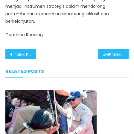
menjadi instrumen strategis dalam mendorong
pertumbuhan ekonomi nasional yang inklusif dan
berkelanjutan.
Continue Reading
Post
Tolak Provokasi Demo Buruh, Kenaikan UMP 2026 Komitmen Pemerintah Jaga Daya Beli dan Stabilitas Ekonomi Buruh
UMP Naik Signifikan, Jadi Acuan Baru Dorong Kesejahteraan Buruh di Awal Tahun
navigation
RELATED POSTS