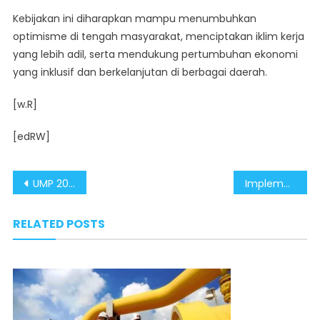
Kebijakan ini diharapkan mampu menumbuhkan
optimisme di tengah masyarakat, menciptakan iklim kerja
yang lebih adil, serta mendukung pertumbuhan ekonomi
yang inklusif dan berkelanjutan di berbagai daerah.
[w.R]
[edRW]
Post
UMP 2026: Komitmen Pemerintah Tingkatkan Daya Beli Pekerja dan Tolak Provokasi Aksi Demo Buruh
Implementasi KUHP dan KUHAP Baru Tingkatkan Efektivitas Penanganan Tindak Pidana
navigation
RELATED POSTS