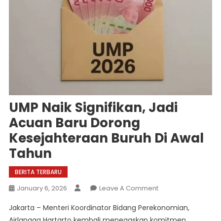
UMP Naik Signifikan, Jadi
Acuan Baru Dorong
Kesejahteraan Buruh Di Awal
Tahun
BERITA TERBARU
On
January 6, 2026
Leave A Comment
UMP
Jakarta – Menteri Koordinator Bidang Perekonomian,
Naik
Airlangga Hartarto kembali menegaskan komitmen