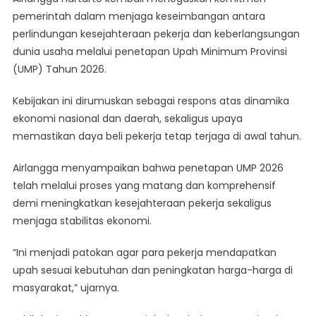
Signifikan,
pemerintah dalam menjaga keseimbangan antara
Jadi
perlindungan kesejahteraan pekerja dan keberlangsungan
Acuan
Baru
dunia usaha melalui penetapan Upah Minimum Provinsi
Dorong
(UMP) Tahun 2026.
Kesejahteraan
Buruh
Kebijakan ini dirumuskan sebagai respons atas dinamika
Di
ekonomi nasional dan daerah, sekaligus upaya
Awal
memastikan daya beli pekerja tetap terjaga di awal tahun.
Tahun
Airlangga menyampaikan bahwa penetapan UMP 2026
telah melalui proses yang matang dan komprehensif
demi meningkatkan kesejahteraan pekerja sekaligus
menjaga stabilitas ekonomi.
“Ini menjadi patokan agar para pekerja mendapatkan
upah sesuai kebutuhan dan peningkatan harga-harga di
masyarakat,” ujarnya.