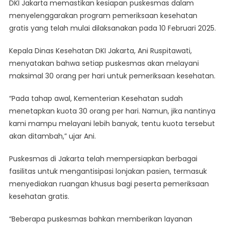
DKI Jakarta memastikan kesiapan puskesmas dalam
Pemeriksaan
menyelenggarakan program pemeriksaan kesehatan
Kesehatan
Gratis
gratis yang telah mulai dilaksanakan pada 10 Februari 2025.
Yang
Telah
Kepala Dinas Kesehatan DKI Jakarta, Ani Ruspitawati,
Resmi
menyatakan bahwa setiap puskesmas akan melayani
Dibuka
maksimal 30 orang per hari untuk pemeriksaan kesehatan.
“Pada tahap awal, Kementerian Kesehatan sudah
menetapkan kuota 30 orang per hari. Namun, jika nantinya
kami mampu melayani lebih banyak, tentu kuota tersebut
akan ditambah,” ujar Ani.
Puskesmas di Jakarta telah mempersiapkan berbagai
fasilitas untuk mengantisipasi lonjakan pasien, termasuk
menyediakan ruangan khusus bagi peserta pemeriksaan
kesehatan gratis.
“Beberapa puskesmas bahkan memberikan layanan