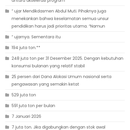
antara akselerasi program
” ujar Mendikdasmen Abdul Muti. Pihaknya juga
menekankan bahwa keselamatan semua unsur
pendidikan harus jadi prioritas utama. “Namun
” ujarnya. Sementara itu
194 juta ton.**
248 juta ton per 31 Desember 2025. Dengan kebutuhan
konsumsi bulanan yang relatif stabil
25 persen dari Dana Alokasi Umum nasional serta
pengawasan yang semakin ketat
529 juta ton
591 juta ton per bulan
7 Januari 2026
7 juta ton. Jika digabungkan dengan stok awal