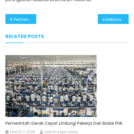
Post
Pemerintah Akselerasi Program UMKM Demi Kuatkan Perekonomian Nasional
Kolaborasi Pemerintah dan Lembaga Keuangan Perkuat Pemerataan Ekonomi
navigation
RELATED POSTS
Pemerintah Gerak Cepat Lindungi Pekerja Dari Badai PHK
March 7, 2025
admin kepri today